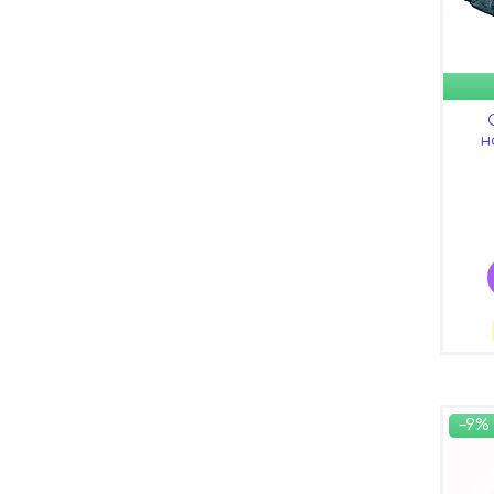
н
–9%