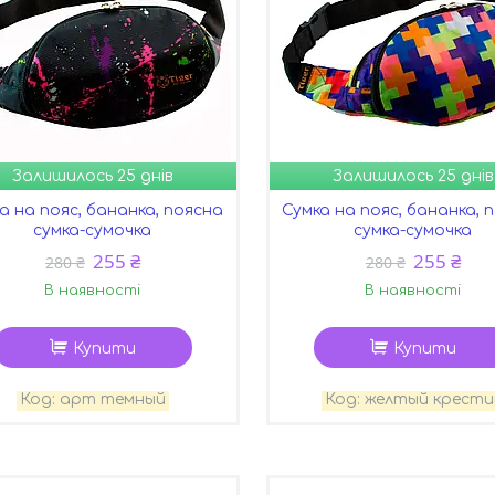
Залишилось 25 днів
Залишилось 25 днів
а на пояс, бананка, поясна
Сумка на пояс, бананка, 
сумка-сумочка
сумка-сумочка
255 ₴
255 ₴
280 ₴
280 ₴
В наявності
В наявності
Купити
Купити
арт темный
желтый крести