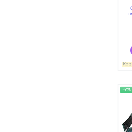
н
–9%