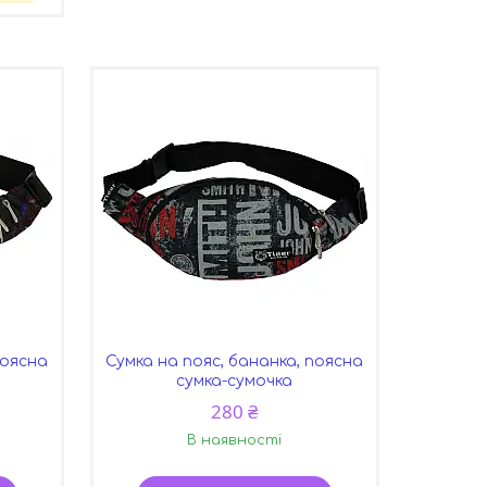
поясна
Сумка на пояс, бананка, поясна
сумка-сумочка
280 ₴
В наявності