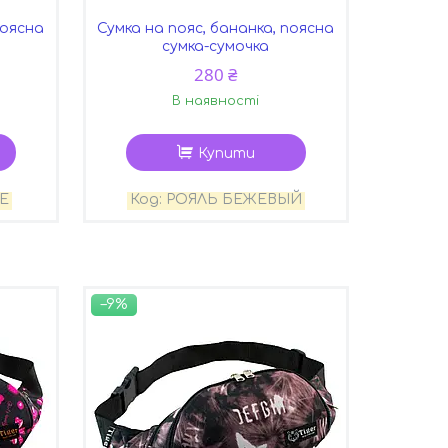
поясна
Сумка на пояс, бананка, поясна
сумка-сумочка
280 ₴
В наявності
Купити
Е
РОЯЛЬ БЕЖЕВЫЙ
–9%