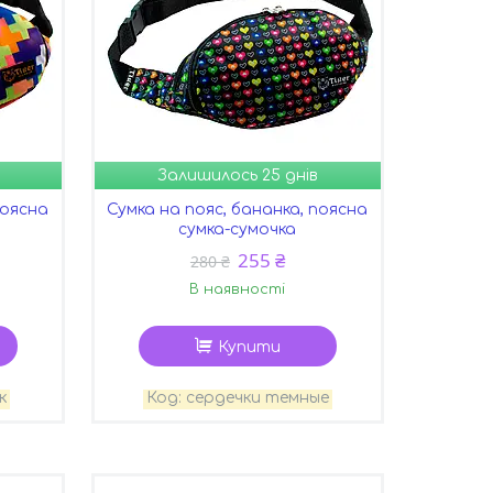
Залишилось 25 днів
поясна
Сумка на пояс, бананка, поясна
сумка-сумочка
255 ₴
280 ₴
В наявності
Купити
к
сердечки темные