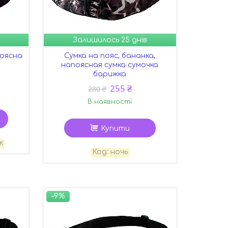
Залишилось 25 днів
поясна
Сумка на пояс, бананка,
напоясная сумка сумочка
барижка
255 ₴
280 ₴
В наявності
Купити
к
ночь
–9%