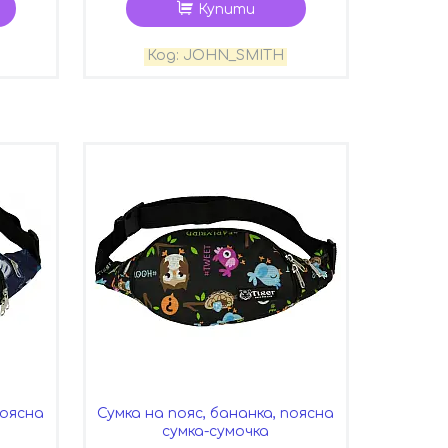
Купити
JOHN_SMITH
поясна
Сумка на пояс, бананка, поясна
сумка-сумочка