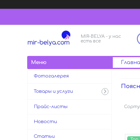
MIR-BELYA - у нас
есть все
Главна
Фотогалерея
Поясн
Товары и услуги
Прайс-листы
Новости
Статьи
Топ