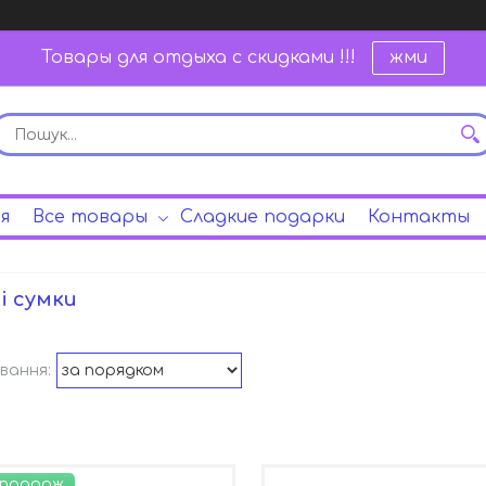
Товары для отдыха с скидками !!!
жми
я
Все товары
Сладкие подарки
Контакты
і сумки
 продаж