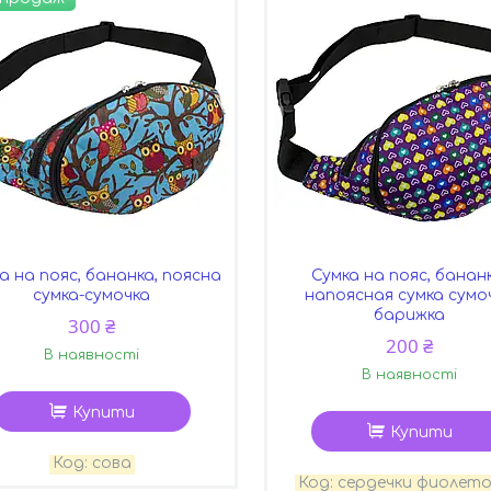
а на пояс, бананка, поясна
Сумка на пояс, бананк
сумка-сумочка
напоясная сумка сумо
барижка
300 ₴
200 ₴
В наявності
В наявності
Купити
Купити
сова
сердечки фиолет