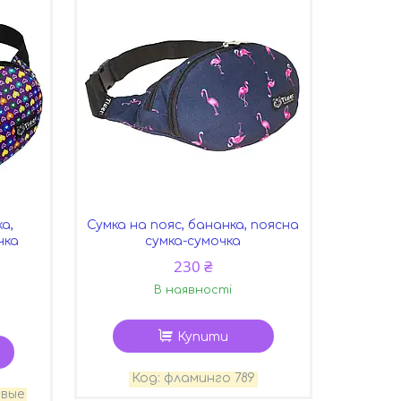
а,
Сумка на пояс, бананка, поясна
чка
сумка-сумочка
230 ₴
В наявності
Купити
фламинго 789
овые