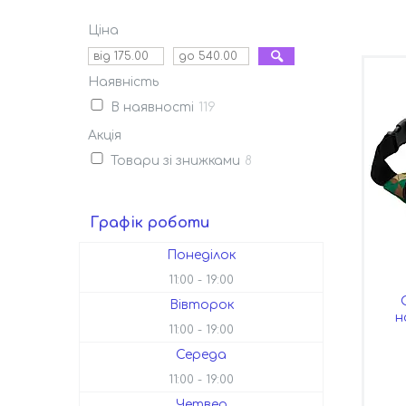
Ціна
Наявність
В наявності
119
Акція
Товари зі знижками
8
Графік роботи
Понеділок
11:00
19:00
Вівторок
н
11:00
19:00
Середа
11:00
19:00
Четвер