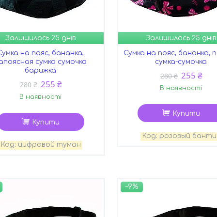
Залишилось 25 днів
Залишилось 25 днів
Сумка на пояс, бананка,
Сумка на пояс, бананка, 
апоясная сумка сумочка
сумка-сумочка
барижка
255 ₴
280 ₴
255 ₴
280 ₴
В наявності
В наявності
Купити
Купити
розовый банти
цифровой туман
–9%