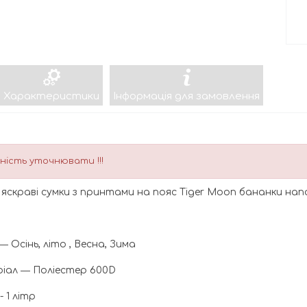
Характеристики
Інформація для замовлення
ність уточнювати !!!
 - яскраві сумки з принтами на пояс Tiger Moon бананки на
― Осінь, літо , Весна, Зима
іал ― Поліестер 600D
- 1 літр