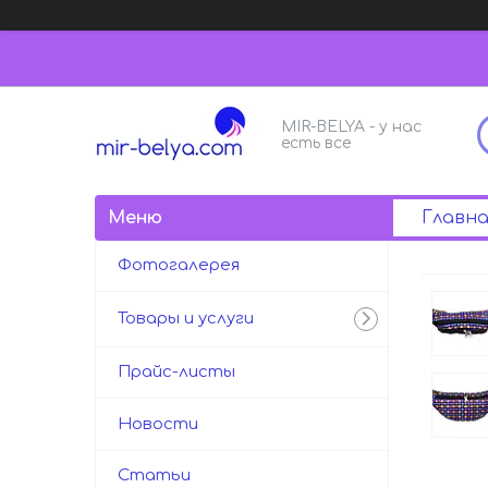
MIR-BELYA - у нас
есть все
Главна
Фотогалерея
Товары и услуги
Прайс-листы
Новости
Статьи