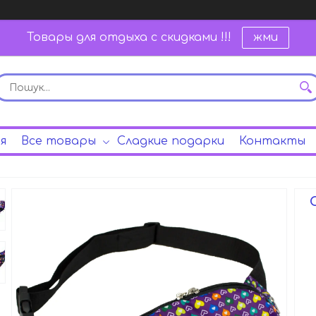
Товары для отдыха с скидками !!!
жми
я
Все товары
Сладкие подарки
Контакты