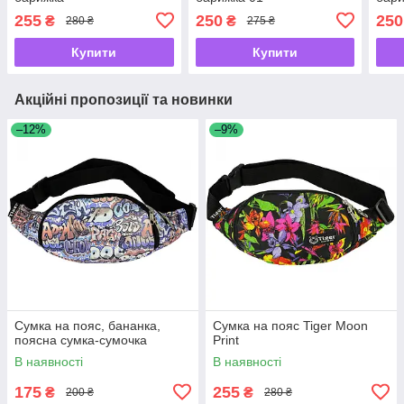
255
250
250
₴
₴
280 ₴
275 ₴
Купити
Купити
Акційні пропозиції та новинки
–12%
–9%
Сумка на пояс, бананка,
Сумка на пояс Tiger Moon
поясна сумка-сумочка
Print
В наявності
В наявності
175
255
₴
₴
200 ₴
280 ₴