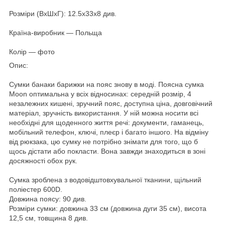
Розміри (ВхШхГ): 12.5x33x8 див.
Країна-виробник ― Польща
Колір ― фото
Опис:
Сумки банаки барижки на пояс знову в моді. Поясна сумка
Moon оптимальна у всіх відносинах: середній розмір, 4
незалежних кишені, зручний пояс, доступна ціна, довговічний
матеріал, зручність використання. У ній можна носити всі
необхідні для щоденного життя речі: документи, гаманець,
мобільний телефон, ключі, плеєр і багато іншого. На відміну
від рюкзака, цю сумку не потрібно знімати для того, що б
щось дістати або покласти. Вона завжди знаходиться в зоні
досяжності обох рук.
Сумка зроблена з водовідштовхувальної тканини, щільний
поліестер 600D.
Довжина поясу: 90 див.
Розміри сумки: довжина 33 см (довжина дуги 35 см), висота
12,5 см, товщина 8 див.