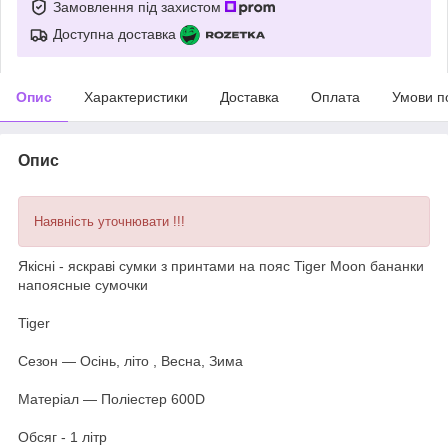
Замовлення під захистом
Доступна доставка
Опис
Характеристики
Доставка
Оплата
Умови п
Опис
Наявність уточнювати !!!
Якісні - яскраві сумки з принтами на пояс Tiger Moon бананки
напоясные сумочки
Tiger
Сезон ― Осінь, літо , Весна, Зима
Матеріал ― Поліестер 600D
Обсяг - 1 літр