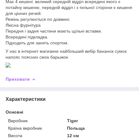
Має 4 кишені: великий середній відділ всередині якого є
потайну кишеню, передній відділ і з тильної сторони є кишеня
для цінних речей.
Ремінь регулюється по довжині.
Якісна фурнітура
Передня і задня частини мають щільні вставки.
Всередині підкладка.
Підходить для занять спортом.
У нас в інтернет магизине найбільший вибір бананок сумок
напояс поясних смок барыжок
Приховати
Характеристики
Основні
Виробник
Tiger
Країна виробник
Польща
Висота
12 см