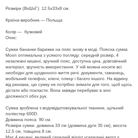
Розміри (ВхШхГ): 12.5x33x8 см.
Країна-виробник — Польща
Колір — бузковий
Опис:
Сумки бананки барижки на пояс знову в моді. Поясна сумка
Moon оптимальна з усякого погляду: середній розмір, 4
незалежні кишені, зручний пояс, доступна ціна, довговічний
матеріал, зручність використання. У ній можна носити всі
необхідні для щоденного життя речі: документи, гаманець,
мобільний телефон, ключі, плеєр і багато іншого. На відміну
від рюкзака, цю сумку не потрібно знімати для того, щоб щось
дістати або покласти. Вона завжди перебуває в зоні
досяжності обох рук.
Сумка зроблена з водовідштовхувальної тканини, щільний
поліестер 600D.
Довжина пояса: 90 см.
Розміри сумки: довжина 33 см (довжина дуги 35 см), висота
12,5 см, товщина 8 см.
Має 4 кишені: великий середній відділ усередині якого є