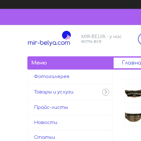
MIR-BELYA - у нас
есть все
Главна
Фотогалерея
Товары и услуги
Прайс-листы
Новости
Статьи