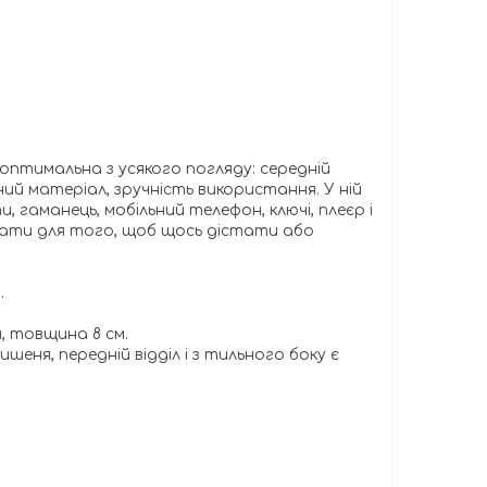
оптимальна з усякого погляду: середній
чний матеріал, зручність використання. У ній
 гаманець, мобільний телефон, ключі, плеєр і
імати для того, щоб щось дістати або
.
м, товщина 8 см.
ишеня, передній відділ і з тильного боку є