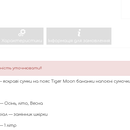
Характеристики
Інформація для замовлення
ність уточнювати!!
 — яскраві сумки на пояс Tiger Moon бананки напоєні сумоч
— Осінь, літо, Весна
іал — замінник шкірки
— 1 літр