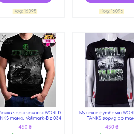
16095
16096
олка чорні чоловічі WORLD
Мужские футболки WOR
ANKS танки Valimark-Biz 034
TANKS ворлд оф та
450 ₴
450 ₴