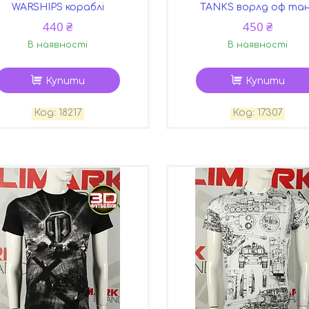
WARSHIPS кораблі
TANKS ворлд оф та
440 ₴
450 ₴
В наявності
В наявності
Купити
Купити
18217
17307