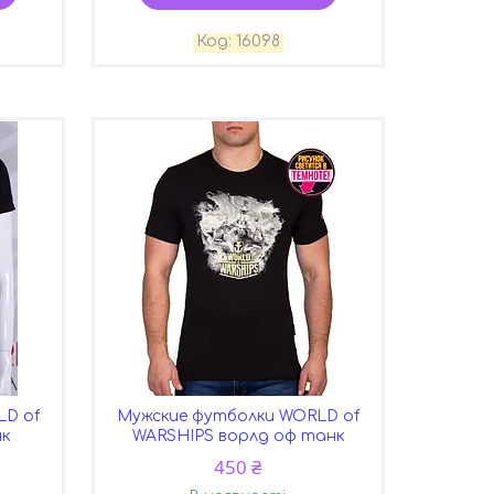
16098
LD of
Мужские футболки WORLD of
нк
WARSHIPS ворлд оф танк
450 ₴