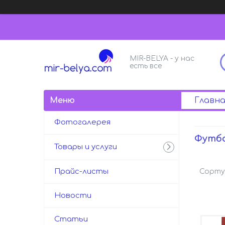
MIR-BELYA - у нас
есть все
Главна
Фотогалерея
Футбо
Товары и услуги
Прайс-листы
Новости
Статьи