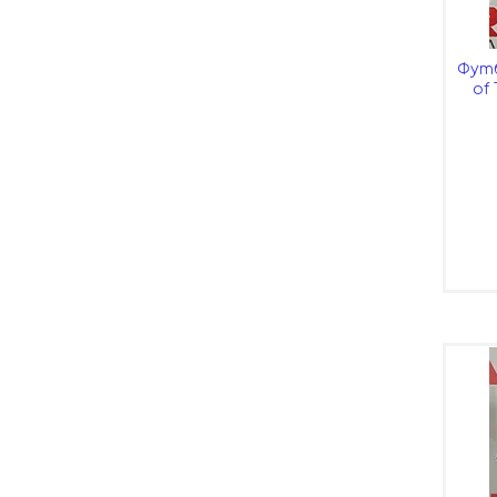
Футб
of