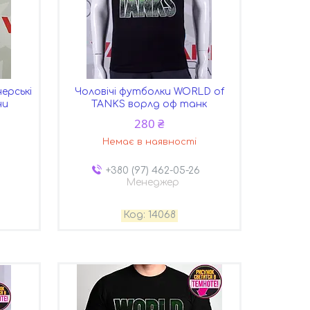
ерські
Чоловічі футболки WORLD of
ни
TANKS ворлд оф танк
280 ₴
Немає в наявності
+380 (97) 462-05-26
Менеджер
14068