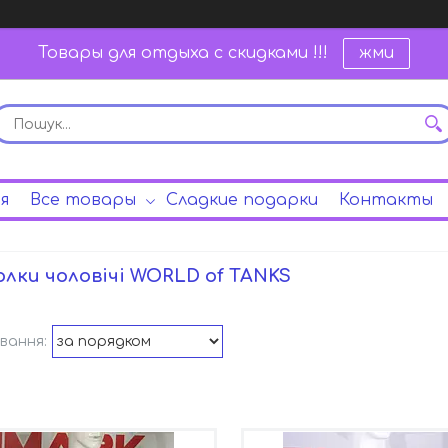
Товары для отдыха с скидками !!!
жми
я
Все товары
Сладкие подарки
Контакты
лки чоловічі WORLD of TANKS