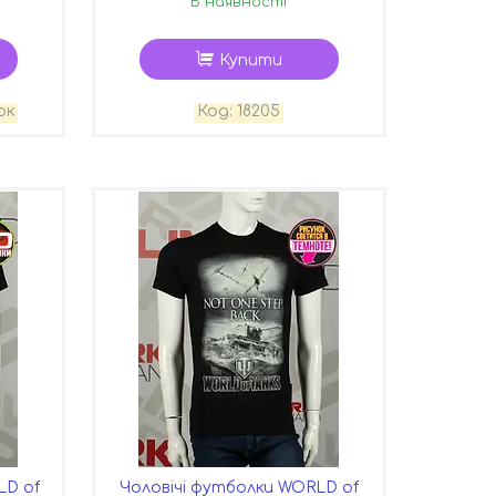
В наявності
Купити
ок
18205
LD of
Чоловічі футболки WORLD of