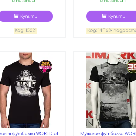
В наявності
В наявності
Купити
Купити
15021
14П68- подрост
ловічі футболки WORLD of
Мужские футболки WOR