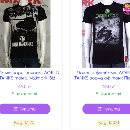
олка чорні чоловічі WORLD
Чоловічі футболки WOR
 TANKS танки Valimark-Biz
TANKS ворлд оф танк Пі
450 ₴
450 ₴
В наявності
В наявності
Купити
Купити
17125
15021