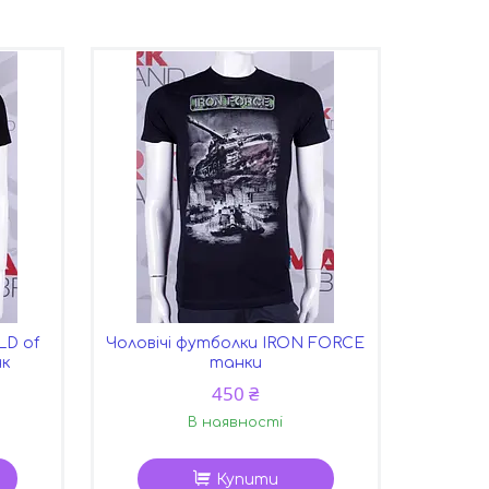
LD of
Чоловічі футболки IRON FORCE
нк
танки
450 ₴
В наявності
Купити