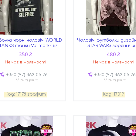
олка чорні чоловічі WORLD
Чоловічі футболки дизайн
 TANKS танки Valimark-Biz
STAR WARS зоряні вій
350 ₴
480 ₴
Немає в наявності
Немає в наявності
+380 (97) 462-05-26
+380 (97) 462-05-26
Менеджер
Менеджер
17178 графит
17019