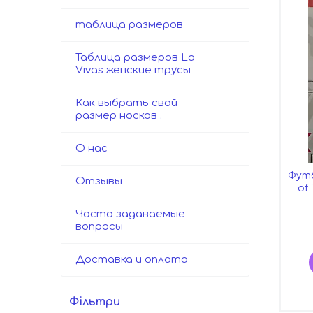
таблица размеров
Таблица размеров La
Vivas женские трусы
Как выбрать свой
размер носков .
О нас
Футб
Отзывы
of
Часто задаваемые
вопросы
Доставка и оплата
Фільтри