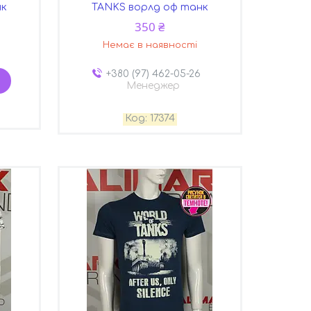
нк
TANKS ворлд оф танк
350 ₴
Немає в наявності
+380 (97) 462-05-26
Менеджер
17374