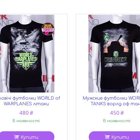
ловічі футболки WORLD of
Мужские футболки WOR
WARPLANES літаки
TANKS ворлд оф та
480 ₴
450 ₴
В наявності
В наявності
Купити
Купити