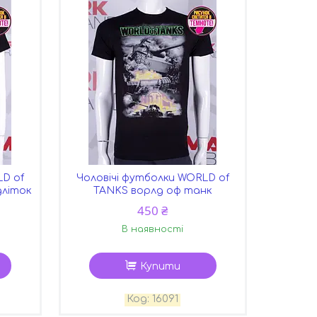
LD of
Чоловічі футболки WORLD of
дліток
TANKS ворлд оф танк
450 ₴
В наявності
Купити
16091