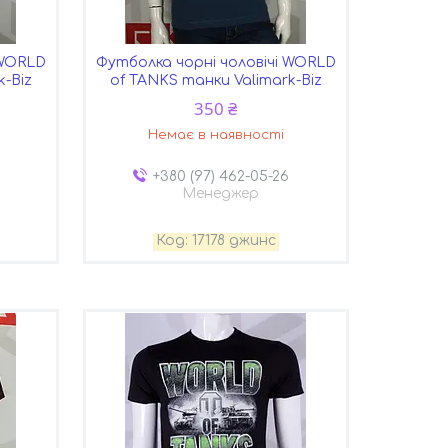
 WORLD
Футболка чорні чоловічі WORLD
k-Biz
of TANKS танки Valimark-Biz
350 ₴
Немає в наявності
+380 (97) 462-05-26
Менеджер
17178 джинс