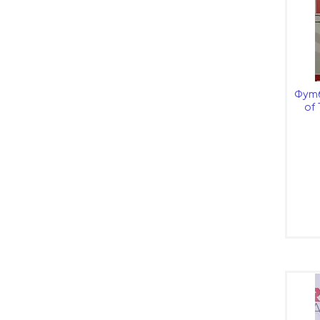
Футб
of