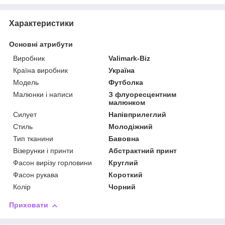
Характеристики
Основні атрибути
Виробник
Valimark-Biz
Країна виробник
Україна
Модель
Футболка
Малюнки і написи
З флуоресцентним
малюнком
Силует
Напівприлеглий
Стиль
Молодіжний
Тип тканини
Бавовна
Візерунки і принти
Абстрактний принт
Фасон вирізу горловини
Круглий
Фасон рукава
Короткий
Колір
Чорний
Приховати