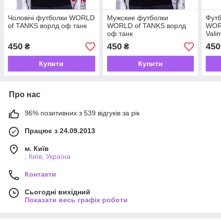
Чоловічі футболки WORLD
Мужские футболки
Футб
of TANKS ворлд оф танк
WORLD of TANKS ворлд
WOR
оф танк
Vali
450
450
450
₴
₴
Купити
Купити
Про нас
96% позитивних з 539 відгуків за рік
Працює з 24.09.2013
м. Київ
, Київ, Україна
Контакти
Сьогодні вихідний
Показати весь графік роботи