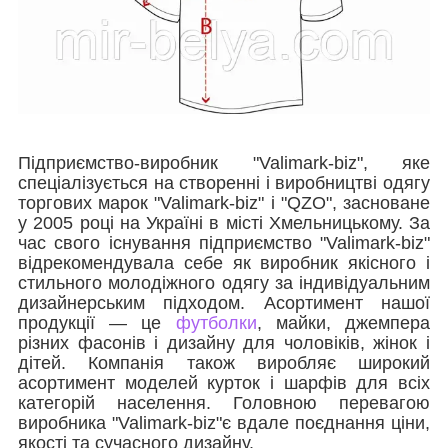
Підприємство-виробник
"Valimark-biz",
яке
спеціалізується на створенні і виробництві одягу
торгових марок
"Valimark-biz"
і
"QZO"
, засноване
у 2005 році на Україні в місті Хмельницькому. За
час свого існування підприємство
"Valimark-biz"
відрекомендувала себе як виробник якісного і
стильного молодіжного одягу за індивідуальним
дизайнерським підходом. Асортимент нашої
продукції ― це
футболки
, майки, джемпера
різних фасонів і дизайну для чоловіків, жінок і
дітей. Компанія також виробляє широкий
асортимент моделей курток і шарфів для всіх
категорій населення. Головною перевагою
виробника
"Valimark-biz"
є вдале поєднання ціни,
якості та сучасного дизайну.