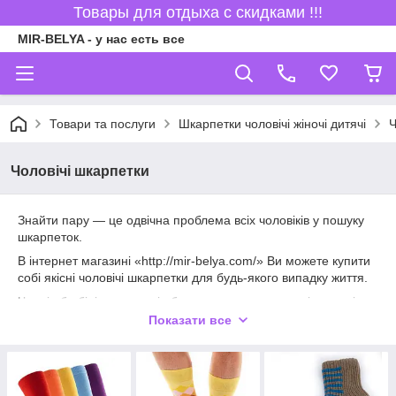
Товары для отдыха с скидками !!!
MIR-BELYA - у нас есть все
Товари та послуги
Шкарпетки чоловічі жіночі дитячі
Ч
Чоловічі шкарпетки
Знайти пару — це одвічна проблема всіх чоловіків у пошуку
шкарпеток.
В інтернет магазині «http://mir-belya.com/» Ви можете купити
собі якісні чоловічі шкарпетки для будь-якого випадку життя.
Чорні або білі, кольорові або з малюнком — все різноманіття
Ви зможете знайти на сторінках нашого онлайн-магазину.
Показати все
Незважаючи на те, що класичні чорні і однотонні шкарпетки
ідеально підійдуть під діловий костюм і класичні туфлі, ми
також пропонуємо широкий вибір самих різних квітів і
малюнків.