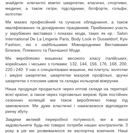
знайдете: елегантні візитні шкарпетки, класичні, спортивні,
медичні, а також гетри, підслідники, ботфорти, гольфи,
колготки.
Ми маємо професійний та сучасне обладнання, а також
кваліфікованих та досвідчених працівників. Приймаємо участь
у зарубіжних виставках і показах моди, таких як нр.: Salon
International De La Lingerie Paris, Body Look in Dusseldorf, Kyiv
Fashion, які є найбільшими Міжнародними Виставками
Білизни, Пляжного та Панчішної Моди.
Ми виробляємо машинах високого класу італійських,
корейських і чеських з голками: 132, 144, 156, 176, 168, 200,
220 і 240. У нас є спеціалізовані машини, які плетуть: колготки
і ажурні шкарпетки, шкарпетки махрові профільні, зручні
шкарпетки з плоским швом та складні кольорові візерунки.
Наша продукція продається через оптові склади на території
всієї країни, а також через торговельні мережі. Крім постійних
сезонних колекцій ми також виробляємо товар під
замовлення. Ми дуже еластичні і намагаємося відповідати
ринку збуту.
Завдяки великій переробної потужності, ми в змозі
задовольнити будь-які товарні потреби наших контрагентів. З
року в рік ми розвиваємося як експортна компанія. Наші