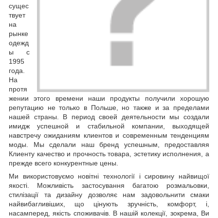
сущес
твует
на
рынке
одежд
ы с
1995
года.
На
протя
жении этого времени наши продукты получили хорошую
репутацию не только в Польше, но также и за пределами
нашей страны. В период своей деятельности мы создали
имидж успешной и стабильной компании, выходящей
навстречу ожиданиям клиентов и современным тенденциям
моды. Мы сделали наш бренд успешным, предоставляя
Клиенту качество и прочность товара, эстетику исполнения, а
прежде всего конкурентные цены.
Ми використовуємо новітні технології і сировину найвищої
якості. Можливість застосування багатою розмальовки,
стилізації та дизайну дозволяє нам задовольнити смаки
найвибагливіших, що цінують зручність, комфорт, і,
насамперед, якість споживачів. В нашій колекції, зокрема, Ви