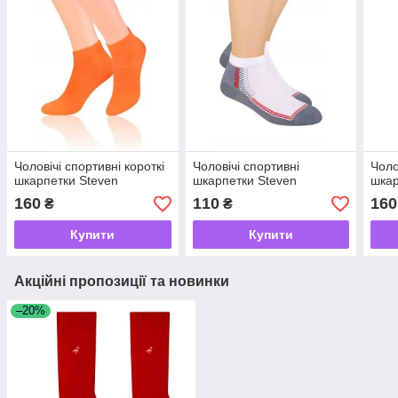
Чоловічі спортивні короткі
Чоловічі спортивні
Чоло
шкарпетки Steven
шкарпетки Steven
шкар
160
110
160
₴
₴
Купити
Купити
Акційні пропозиції та новинки
–20%