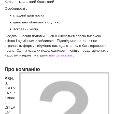
Колір ― кислотний блакитний
Особливості :
гладкий шов носка
ідеально облягають ступню
яскравий колір
Следка ― сліди чоловічі ТАЛЬК цінуються своєю високою
якістю і відмінним особливою . Підслідники не линят не
втрачають форму і відмінно виглядають після багаторазових
прань .Одні з кращих подследников ― слідів представлених в
нашому інтернет магазині
mir-belya.com
.
Про компанію
P.P.H.
U.
"STEV
EN"
К
омпан
ия
„STEV
EN”