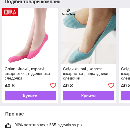
Подібні товари компанії
Сліди жіночі , короткі
Сліди жіночі , короткі
Слід
шкарпетки , підслідники
шкарпетки , підслідники
шкар
следочки
следочки
след
40
40
40
₴
₴
Купити
Купити
Про нас
96% позитивних з 535 відгуків за рік