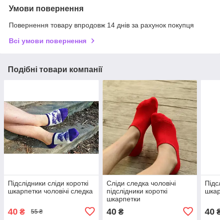
Умови повернення
Повернення товару впродовж 14 днів за рахунок покупця
Всі умови повернення
Подібні товари компанії
Підслідники сліди короткі
Сліди следка чоловічі
Підс
шкарпетки чоловічі следка
підслідники короткі
шкар
шкарпетки
40
40
40
₴
₴
55 ₴