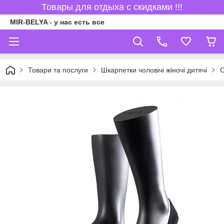
Товары для отдыха с скидками !!!
MIR-BELYA - у нас есть все
Товари та послуги
Шкарпетки чоловічі жіночі дитячі
С