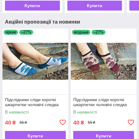
Купити
Купити
Акційні пропозиції та новинки
яркие
–27%
модные
–27%
Підслідники сліди короткі
Підслідники сліди короткі
шкарпетки чоловічі следка
шкарпетки чоловічі следка
В наявності
В наявності
40
40
₴
₴
55 ₴
55 ₴
Купити
Купити