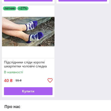
летние
–27%
Підслідники сліди короткі
шкарпетки чоловічі следка
В наявності
40
₴
55 ₴
Купити
Про нас