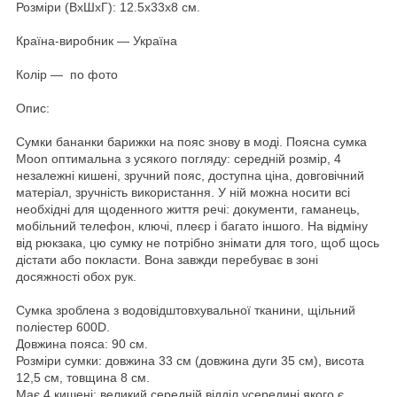
Розміри (ВхШхГ): 12.5x33x8 см.
Країна-виробник — Україна
Колір — по фото
Опис:
Сумки бананки барижки на пояс знову в моді. Поясна сумка
Moon оптимальна з усякого погляду: середній розмір, 4
незалежні кишені, зручний пояс, доступна ціна, довговічний
матеріал, зручність використання. У ній можна носити всі
необхідні для щоденного життя речі: документи, гаманець,
мобільний телефон, ключі, плеєр і багато іншого. На відміну
від рюкзака, цю сумку не потрібно знімати для того, щоб щось
дістати або покласти. Вона завжди перебуває в зоні
досяжності обох рук.
Сумка зроблена з водовідштовхувальної тканини, щільний
поліестер 600D.
Довжина пояса: 90 см.
Розміри сумки: довжина 33 см (довжина дуги 35 см), висота
12,5 см, товщина 8 см.
Має 4 кишені: великий середній відділ усередині якого є