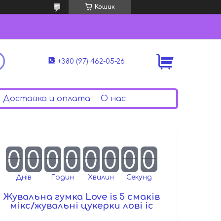
Кошик
+380 (97) 462-05-26
Доставка и оплата
О нас
0
0
0
0
0
0
0
0
Днів
Годин
Хвилин
Секунд
Жувальна гумка Love is 5 смаків
мікс/жувальні цукерки лові іс