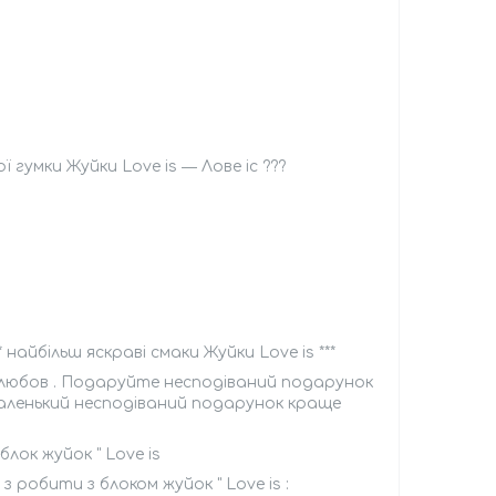
гумки Жуйки Love is ― Лове іс ???
 найбільш яскраві смаки Жуйки Love is ***
о любов . Подаруйте несподіваний подарунок
е маленький несподіваний подарунок краще
ок жуйок " Love is
з робити з блоком жуйок " Love is :