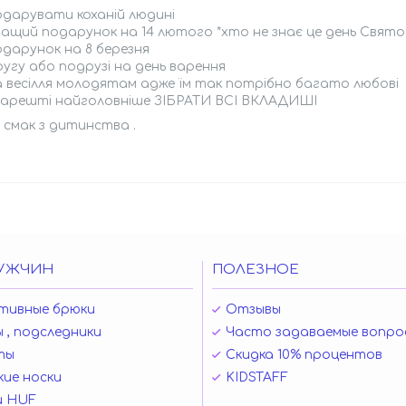
одарувати коханій людині
ращий подарунок на 14 лютого *хто не знає це день Свято
одарунок на 8 березня
ругу або подрузі на день варення
а весілля молодятам адже їм так потрібно багато любові
 нарешті найголовніше ЗІБРАТИ ВСІ ВКЛАДИШІ
s смак з дитинства .
УЖЧИН
ПОЛЕЗНОЕ
тивные брюки
Отзывы
 , подследники
Часто задаваемые вопро
ты
Скидка 10% процентов
ие носки
KIDSTAFF
и HUF