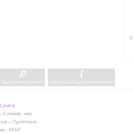
У
Характеристики
Інформація для замовлення
Love is
5 смаків . мікс
ник ― Туреччина
ка - KENT