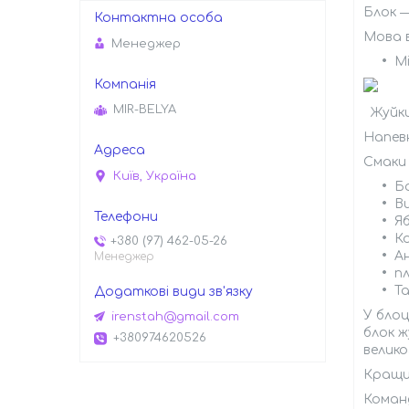
Блок ―
Мова в
Менеджер
Мі
MIR-BELYA
Жуйки 
Напевн
Смаки 
Київ, Україна
Б
В
Я
К
+380 (97) 462-05-26
А
Менеджер
пл
Та
У блоц
irenstah@gmail.com
блок ж
+380974620526
велико
Кращий
Команд