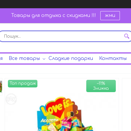
Товары для отдыха с скидками !!!
жми
я
Все товары
Сладкие подарки
Контакты
Топ продаж
–11%