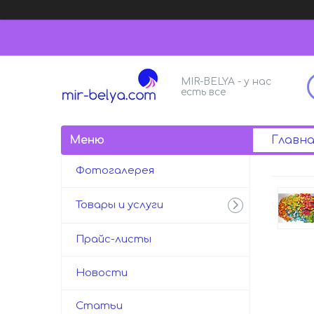
MIR-BELYA - у нас
есть все
Главна
Фотогалерея
Товары и услуги
Прайс-листы
Новости
Статьи