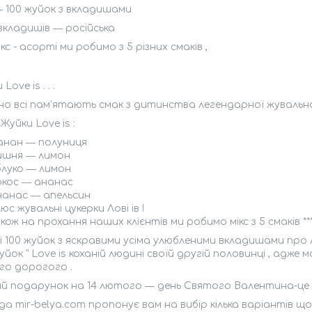
 100 жуйок з вкладишами
кладишів ― російська
кс - асорті ми робимо з 5 різних смаків ,
Love is . . .
о всі пам'ятають смак з дитинства легендарної жувальної 
Жуйки Love is :
анан ― полуниця
ишня ― лимон
блуко ― лимон
окос ― ананас
нанас ― апельсин
юс жувальні цукерки Лові ів !
кож на прохання наших клієнтів ми робимо мікс з 5 смаків ***
і 100 жуйок з яскравими усіма улюбленими вкладишами пр
уйок " Love is коханій людині своїй другій половинці , адж
го дорогого .
 подарунок на 14 лютого ― день Святого Валентина-це бл
а mir-belya.com пропонує вам на вибір кілька варіантів що 