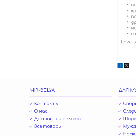
п
к
п
д
н
і
Love i
MIR-BELYA
ДЛЯ М
Контакты
Спор
О нас
Следы
Доставка и оплата
Шор
Все товары
Мужск
Носк