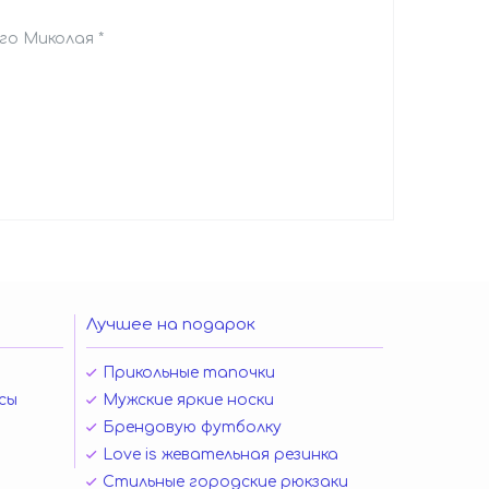
го Миколая *
Лучшее на подарок
Прикольные тапочки
сы
Мужские яркие носки
Брендовую футболку
Love is жевательная резинка
Стильные городские рюкзаки