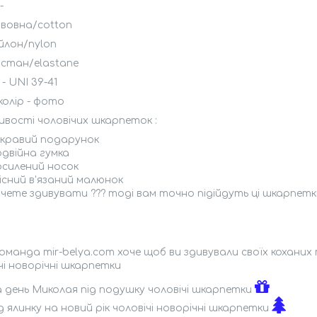
-
авовна/cotton
йлон/nylon
астан/elastane
 - UNI 39-41
колір - фото
вості чоловічих шкарпеток :
скравий подарунок
одвійна гумка
осилений носок
існий в'язаний малюнок
очете здивувати ??? тоді вам точно підійдуть ці шкарпетк
команда mir-belya.com хоче щоб ви здивували своїх кохани
чі новорічні шкарпетки
а день Миколая під подушку чоловічі шкарпетки
д ялинку на новий рік чоловічі новорічні шкарпетки