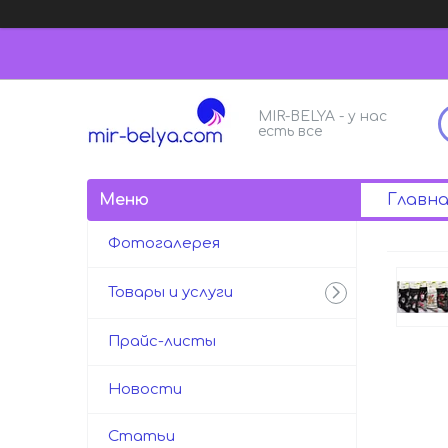
MIR-BELYA - у нас
есть все
Главна
Фотогалерея
Товары и услуги
Прайс-листы
Новости
Статьи