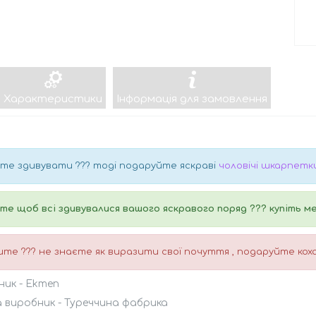
Характеристики
Інформація для замовлення
те здивувати ??? тоді подаруйте яскраві
чоловічі шкарпетк
те щоб всі здивувалися вашого яскравого поряд ??? купіть ме
те ??? не знаєте як виразити свої почуття , подаруйте ко
ник - Ekmen
 виробник - Туреччина фабрика