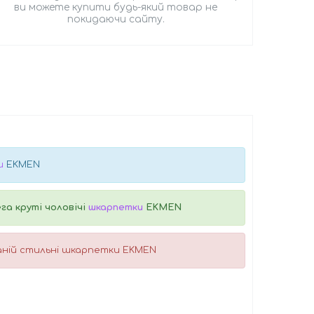
ви можете купити будь-який товар не
покидаючи сайту.
и
EKMEN
га круті чоловічі
шкарпетки
EKMEN
ханій стильні шкарпетки EKMEN