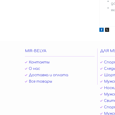
д
як
MIR-BELYA
ДЛЯ М
Контакты
Спор
О нас
Следы
Доставка и оплата
Шор
Все товары
Мужск
Носк
Мужск
Свит
Спор
Мужс