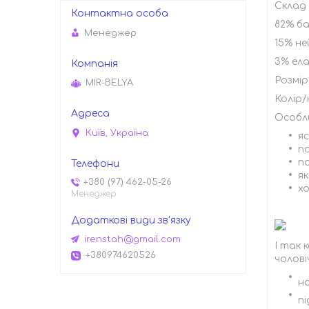
Склад 
82% б
Менеджер
15% не
3% ел
Розмір
MIR-BELYA
Колір/
Особли
Київ, Україна
я
п
п
як
+380 (97) 462-05-26
х
Менеджер
irenstah@gmail.com
І так 
+380974620526
чолові
н
пі