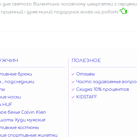
о дня святого Валентина чоловічому шкарпетки з серцями
 приємний і дуже милий подарунок колезі на роботі
УЖЧИН
ПОЛЕЗНОЕ
тивные брюки
Отзывы
 , подследники
Часто задаваемые вопро
ты
Скидка 10% процентов
ие носки
KIDSTAFF
и HUF
ое белье Calvin Klein
шоты Худи мужские
тивные костюмы
кие спортивные жилетки