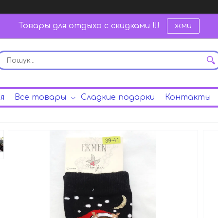
Товары для отдыха с скидками !!!
жми
я
Все товары
Сладкие подарки
Контакты