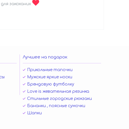
 для закоханих
Лучшее на подарок
Прикольные тапочки
сы
Мужские яркие носки
Брендовую футболку
Love is жевательная резинка
Стильные городские рюкзаки
Бананки , поясные сумочки
Шапки