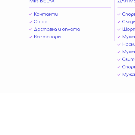
MIR-BELYA
ДЛЯ М
Контакты
Спор
О нас
Следы
Доставка и оплата
Шор
Все товары
Мужск
Носк
Мужск
Свит
Спор
Мужс