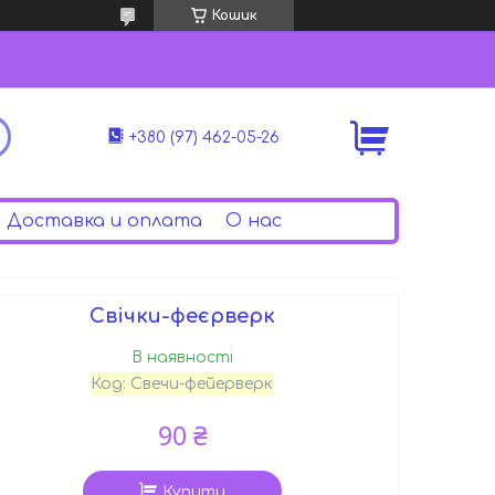
Кошик
+380 (97) 462-05-26
Доставка и оплата
О нас
Свічки-феєрверк
В наявності
Код:
Свечи-фейерверк
90 ₴
Купити