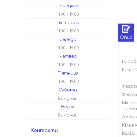
Понеділок
11:00
19:00
Вівторок
11:00
19:00
Опис
Середа
11:00
19:00
Четвер
Вироб
11:00
19:00
Кита
Пʼятниця
11:00
19:00
Феєрв
Субота
Феєрве
Вихідний
Мінім
Неділя
на вес
Вихідний
Довжи
Кільк
Контакти
Колір
: