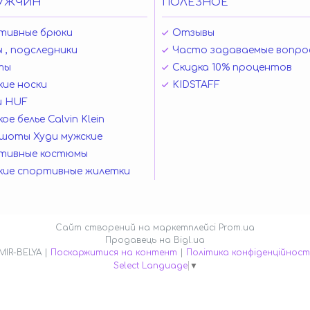
УЖЧИН
ПОЛЕЗНОЕ
тивные брюки
Отзывы
 , подследники
Часто задаваемые вопро
ты
Скидка 10% процентов
ие носки
KIDSTAFF
и HUF
ое белье Calvin Klein
шоты Худи мужские
тивные костюмы
кие спортивные жилетки
Сайт створений на маркетплейсі
Prom.ua
Продавець на Bigl.ua
MIR-BELYA |
Поскаржитися на контент
|
Політика конфіденційност
Select Language
▼