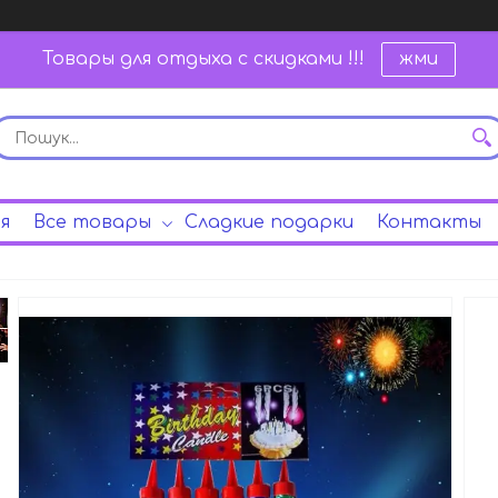
Товары для отдыха с скидками !!!
жми
я
Все товары
Сладкие подарки
Контакты