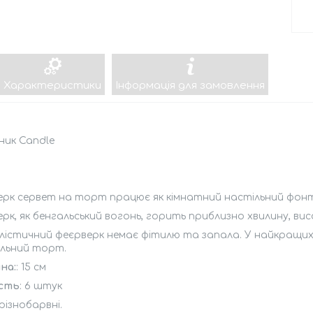
Характеристики
Інформація для замовлення
ник Candle
й
ерк сервет на торт працює як кімнатний настільний фон
рк, як бенгальський вогонь, горить приблизно хвилину, ви
алістичний феєрверк немає фітилю та запала. У найкращ
ільний торт.
на:
: 15 см
ість
: 6 штук
 різнобарвні.