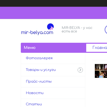
MIR-BELYA - у нас
есть все
Главна
Фотогалерея
Товары и услуги
Прайс-листы
Новости
Статьи