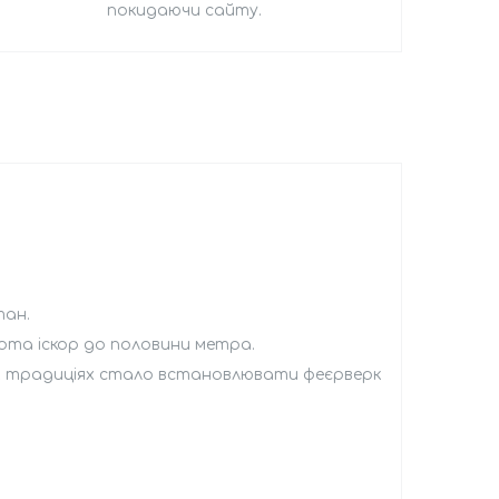
покидаючи сайту.
тан.
сота іскор до половини метра.
их традиціях стало встановлювати феєрверк