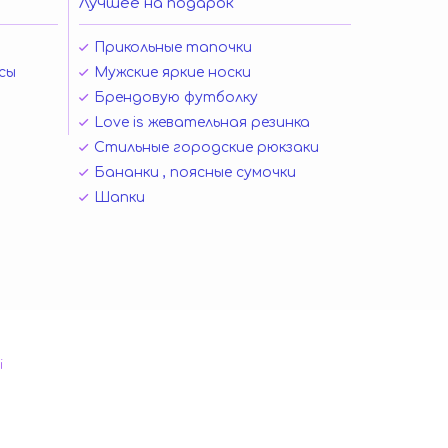
Лучшее на подарок
Прикольные тапочки
сы
Мужские яркие носки
Брендовую футболку
Love is жевательная резинка
Стильные городские рюкзаки
Бананки , поясные сумочки
Шапки
і