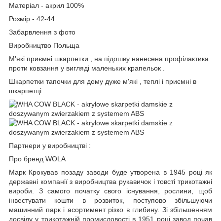
Матеріал - акрил 100%
Розмір - 42-44
Забарвлення з фото
Виробництво Польща
М'які приємні шкарпетки , на підошву нанесена профілактика
проти ковзання у вигляді маленьких крапельок .
Шкарпетки тапочки для дому дуже м'які , теплі і приємні в
шкарпетці .
Партнери у виробництві :
Про бренд WOLA
Марк Крокував позаду заводи буде утворена в 1945 році як
державні компанії з виробництва рукавичок і товсті трикотажні
вироби. З самого початку свого існування, рослини, щоб
інвестувати кошти в розвиток, поступово збільшуючи
машинний парк і асортимент різко в глибину. Зі збільшенням
досвіду у трикотажній промисловості в 1951 році завод почав