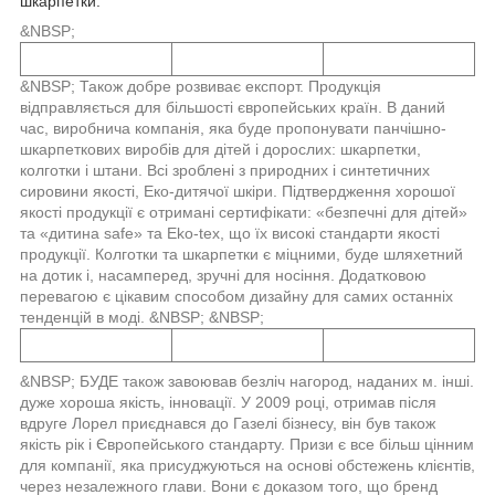
шкарпетки.
&NBSP;
&NBSP; Також добре розвиває експорт. Продукція
відправляється для більшості європейських країн. В даний
час, виробнича компанія, яка буде пропонувати панчішно-
шкарпеткових виробів для дітей і дорослих: шкарпетки,
колготки і штани. Всі зроблені з природних і синтетичних
сировини якості, Еко-дитячої шкіри. Підтвердження хорошої
якості продукції є отримані сертифікати: «безпечні для дітей»
та «дитина safe» та Eko-tex, що їх високі стандарти якості
продукції. Колготки та шкарпетки є міцними, буде шляхетний
на дотик і, насамперед, зручні для носіння. Додатковою
перевагою є цікавим способом дизайну для самих останніх
тенденцій в моді. &NBSP; &NBSP;
&NBSP; БУДЕ також завоював безліч нагород, наданих м. інші.
дуже хороша якість, інновації. У 2009 році, отримав після
вдруге Лорел приєднався до Газелі бізнесу, він був також
якість рік і Європейського стандарту. Призи є все більш цінним
для компанії, яка присуджуються на основі обстежень клієнтів,
через незалежного глави. Вони є доказом того, що бренд