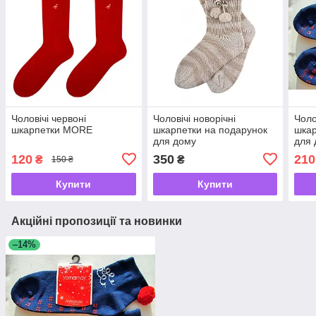
Чоловічі червоні
Чоловічі новорічні
Чоло
шкарпетки MORE
шкарпетки на подарунок
шкар
для дому
для 
120
350
210
₴
₴
150 ₴
Купити
Купити
Акційні пропозиції та новинки
–14%