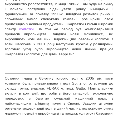
виробництво pończoszniczą. В кінці 1980-х. Там буде на ринку
і почали поступово підвищувати ринку німецький і
французький.На початку 1990-х. швидкий розвиток ринку і
споживчих вимог спонукало компанії розширити свою
пропозицію з новими продуктами: шкарпетки і більш широкий
спектр
колготки
. За той же період був комп'ютеризація
процесів виробництва. Завдяки новій можливості, які
виробляють нові машини, виробництво бавовни колготки з
зовні шаблонів. У 2001 році наступним кроком у розширенні
торгових угод було виробництво нової лінійки працює
шкарпетки і колготки для дітей Террі тип.
Остання глава в 65-річну історію волі є 2005 рік, коли
компанія була приватизована і волі Sp. z o. o. вступив до
складу групи, власник FERAX м. інші. Gatta. Нові власники
вклали в компанії, що робить його сучасної, технологічно
передових, з багатим сучасний машинний парк, з
найсучаснішим farbiarnią пряжі в Європі. Завдяки ці зміни
ретельне модернізації волі в даний час на польському ринку
лідируючі позиції у виробництві та продаж колготок і бавовняні