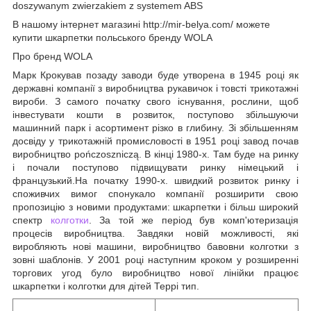
В нашому інтернет магазині http://mir-belya.com/ можете
купити шкарпетки польського бренду WOLA
Про бренд WOLA
Марк Крокував позаду заводи буде утворена в 1945 році як
державні компанії з виробництва рукавичок і товсті трикотажні
вироби. З самого початку свого існування, рослини, щоб
інвестувати кошти в розвиток, поступово збільшуючи
машинний парк і асортимент різко в глибину. Зі збільшенням
досвіду у трикотажній промисловості в 1951 році завод почав
виробництво pończoszniczą. В кінці 1980-х. Там буде на ринку
і почали поступово підвищувати ринку німецький і
французький.На початку 1990-х. швидкий розвиток ринку і
споживчих вимог спонукало компанії розширити свою
пропозицію з новими продуктами: шкарпетки і більш широкий
спектр
колготки
. За той же період був комп'ютеризація
процесів виробництва. Завдяки новій можливості, які
виробляють нові машини, виробництво бавовни колготки з
зовні шаблонів. У 2001 році наступним кроком у розширенні
торгових угод було виробництво нової лінійки працює
шкарпетки і колготки для дітей Террі тип.