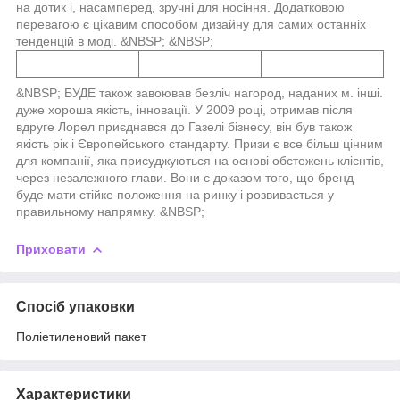
на дотик і, насамперед, зручні для носіння. Додатковою
перевагою є цікавим способом дизайну для самих останніх
тенденцій в моді. &NBSP; &NBSP;
&NBSP; БУДЕ також завоював безліч нагород, наданих м. інші.
дуже хороша якість, інновації. У 2009 році, отримав після
вдруге Лорел приєднався до Газелі бізнесу, він був також
якість рік і Європейського стандарту. Призи є все більш цінним
для компанії, яка присуджуються на основі обстежень клієнтів,
через незалежного глави. Вони є доказом того, що бренд
буде мати стійке положення на ринку і розвивається у
правильному напрямку. &NBSP;
Приховати
Спосіб упаковки
Поліетиленовий пакет
Характеристики