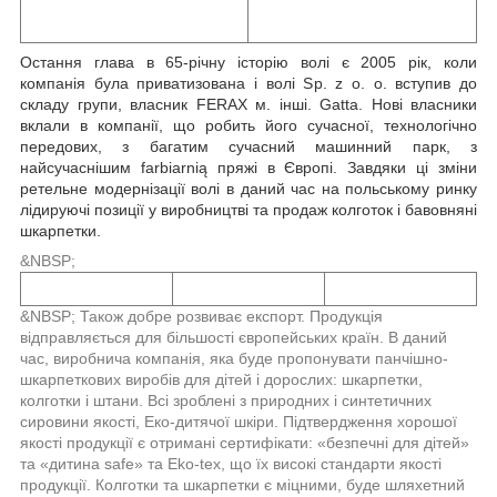
Остання глава в 65-річну історію волі є 2005 рік, коли
компанія була приватизована і волі Sp. z o. o. вступив до
складу групи, власник FERAX м. інші. Gatta. Нові власники
вклали в компанії, що робить його сучасної, технологічно
передових, з багатим сучасний машинний парк, з
найсучаснішим farbiarnią пряжі в Європі. Завдяки ці зміни
ретельне модернізації волі в даний час на польському ринку
лідируючі позиції у виробництві та продаж колготок і бавовняні
шкарпетки.
&NBSP;
&NBSP; Також добре розвиває експорт. Продукція
відправляється для більшості європейських країн. В даний
час, виробнича компанія, яка буде пропонувати панчішно-
шкарпеткових виробів для дітей і дорослих: шкарпетки,
колготки і штани. Всі зроблені з природних і синтетичних
сировини якості, Еко-дитячої шкіри. Підтвердження хорошої
якості продукції є отримані сертифікати: «безпечні для дітей»
та «дитина safe» та Eko-tex, що їх високі стандарти якості
продукції. Колготки та шкарпетки є міцними, буде шляхетний