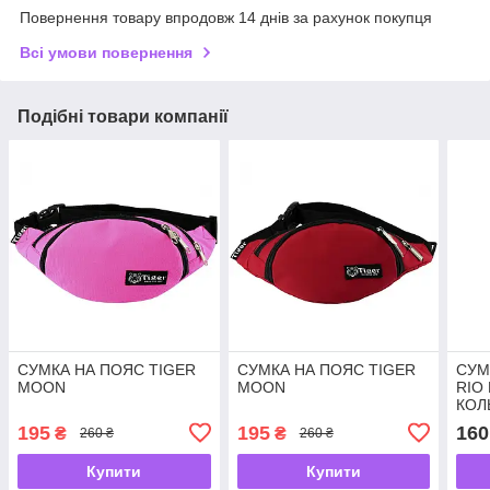
Повернення товару впродовж 14 днів за рахунок покупця
Всі умови повернення
Подібні товари компанії
СУМКА НА ПОЯС TIGER
СУМКА НА ПОЯС TIGER
СУМ
MOON
MOON
RIO
КОЛ
BOO
195
195
160
₴
₴
260 ₴
260 ₴
Купити
Купити