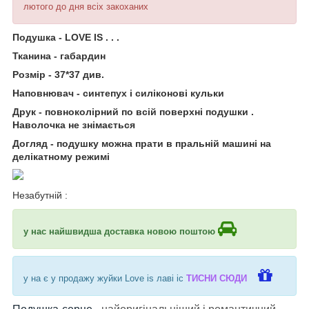
лютого до дня всіх закоханих
Подушка - LOVE IS . . .
Тканина - габардин
Розмір - 37*37 див.
Наповнювач - синтепух і силіконові кульки
Друк - повноколірний по всій поверхні подушки .
Наволочка не знімається
Догляд - подушку можна прати в пральній машині на
делікатному режимі
Незабутній :
у нас найшвидша доставка новою поштою
у на є у продажу жуйки Love is лаві іс
ТИСНИ СЮДИ