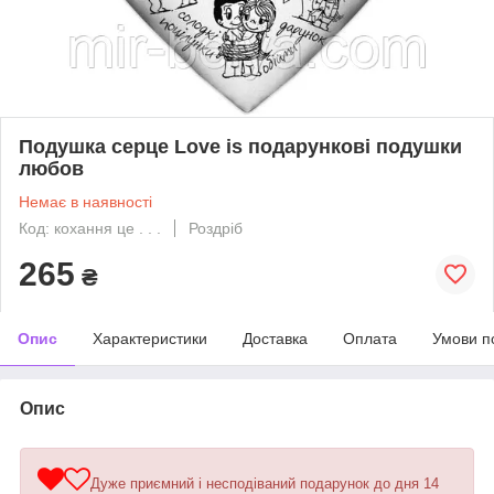
Подушка серце Love is подарункові подушки
любов
Немає в наявності
Код: кохання це . . .
Роздріб
265
₴
Опис
Характеристики
Доставка
Оплата
Умови п
Опис
Дуже приємний і несподіваний подарунок до дня 14