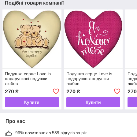
Подібні товари компанії
Подушка серце Love is
Подушка серце Love is
Поду
подарункові подушки
подарункові подушки
пода
любов
любов
люб
270
270
270
₴
₴
Купити
Купити
Про нас
96% позитивних з 539 відгуків за рік