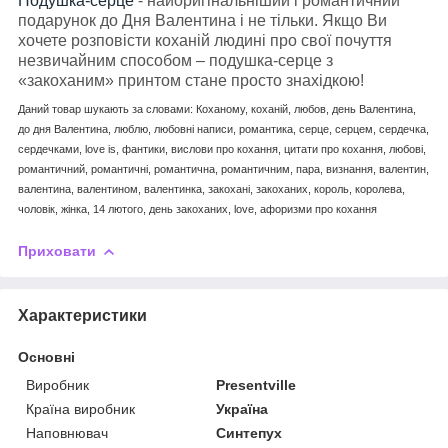
Подушка-серце
- найоригінальніший і романтичний
подарунок до Дня Валентина і не тільки. Якщо Ви
хочете розповісти коханій людині про свої почуття
незвичайним способом – подушка-серце з
«закоханим» принтом стане просто знахідкою!
Даний товар шукають за словами: Коханому, коханій, любов, день Валентина,
до дня Валентина, люблю, любовні написи, романтика, серце, серцем, сердечка,
сердечками,
love
is
, фантики, вислови про кохання, цитати про кохання, любові,
романтичний, романтичні, романтична, романтичним, пара, визнання, валентин,
валентина, валентином, валентинка, закохані, закоханих, король, королева,
чоловік, жінка, 14 лютого, день закоханих,
love
, афоризми про кохання
Приховати
Характеристики
Основні
Виробник
Presentville
Країна виробник
Україна
Наповнювач
Синтепух