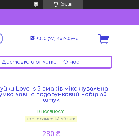
Кошик
+380 (97) 462-05-26
Доставка и оплата
О нас
уйки Love is 5 смаків мікс жувальна
умка лові іс подарунковий набір 50
штук
В наявності
Код:
размер М 50 шт.
280 ₴