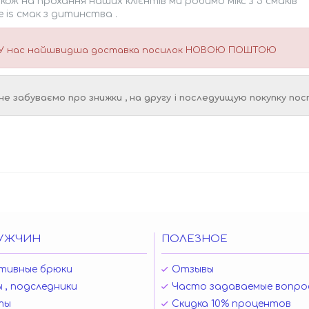
кож на прохання наших клієнтів ми робимо мікс з 5 смаків ***
e is смак з дитинства .
У нас найшвидша доставка посилок НОВОЮ ПОШТОЮ
не забуваємо про знижки , на другу і последуищую покупку пос
УЖЧИН
ПОЛЕЗНОЕ
тивные брюки
Отзывы
 , подследники
Часто задаваемые вопро
ты
Скидка 10% процентов