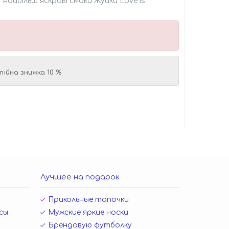
 найбільш яскраві смаки Жуйки Love is ***
тійна знижка 10 %
Лучшее на подарок
Прикольные тапочки
сы
Мужские яркие носки
Брендовую футболку