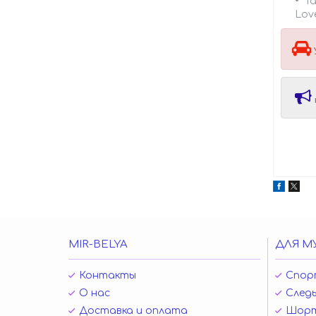
Та
Lov
MIR-BELYA
ДЛЯ М
Контакты
Спор
О нас
Следы
Доставка и оплата
Шор