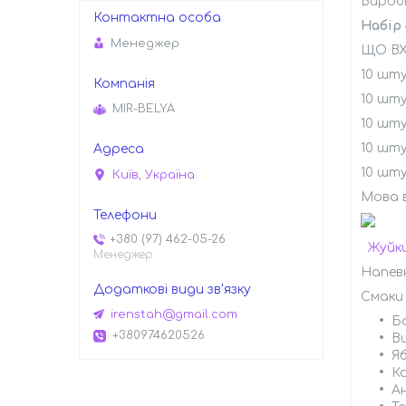
Вироб
Набір
Менеджер
ЩО ВХ
10 шту
10 шту
MIR-BELYA
10 шту
10 шту
10 шту
Київ, Україна
Мова в
+380 (97) 462-05-26
Жуйки
Менеджер
Напевн
Смаки 
irenstah@gmail.com
Б
+380974620526
В
Я
К
А