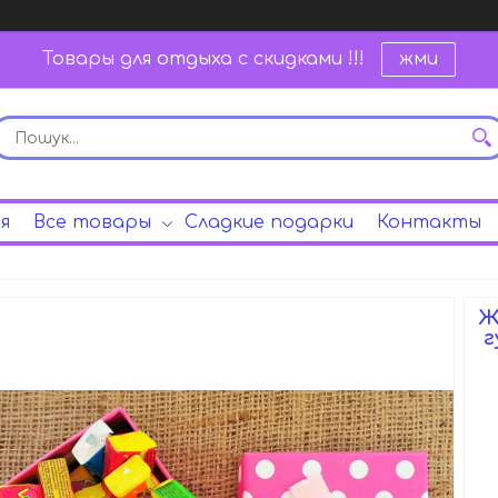
Товары для отдыха с скидками !!!
жми
я
Все товары
Сладкие подарки
Контакты
Ж
г