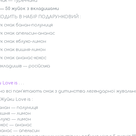
ник ― Туреччина
 ― 50 жуйок з вкладишами
ОДИТЬ В НАБІР ПОДАРУНКОВИЙ :
к смак банан-полуниця
к смак апельсин-ананас
к смак яблуко-лимон
к смак вишня-лимон
к смак ананас-кокос
кладишів ― російська
 Love is
. . .
о всі пам'ятають смак з дитинства легендарної жувальної 
Жуйки Love is :
анан ― полуниця
ишня ― лимон
блуко ― лимон
окос ― ананас
нанас ― апельсин