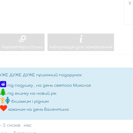
У
Характеристики
Інформація для замовлення
УЖЕ ДУЖЕ ДУЖЕ приємний подарунок :
під подушку , на день святого Миколая
під ялинку на новий рік
близьким і рідним
коханим на день Валентина
5 смаків . мікс