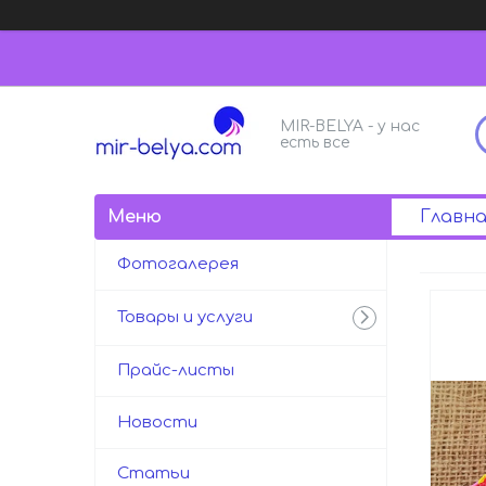
MIR-BELYA - у нас
есть все
Главна
Фотогалерея
Товары и услуги
Прайс-листы
Новости
Статьи