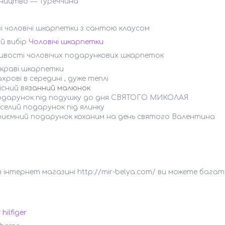
ництво ― Туреччина
і чоловічі шкарпетки з сантою клаусом
й вибір
Чоловічі шкарпетки
ивості чоловічих подарункових шкарпеток
скраві шкарпетки
хрові в середині , дуже теплі
існий вя
занний малюнок
одарунок під подушку до дня СВЯТОГО МИКОЛАЯ
селий подарунок під ялинку
риємний подарунок коханим на день святого Валентина
в інтернет магазині http://mir-belya.com/ ви можете багат
s
hilfiger