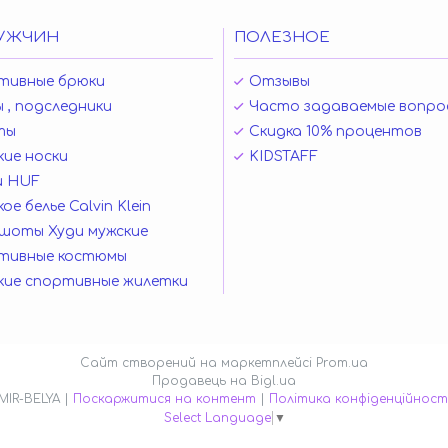
УЖЧИН
ПОЛЕЗНОЕ
тивные брюки
Отзывы
 , подследники
Часто задаваемые вопро
ты
Скидка 10% процентов
ие носки
KIDSTAFF
и HUF
ое белье Calvin Klein
шоты Худи мужские
тивные костюмы
кие спортивные жилетки
Сайт створений на маркетплейсі
Prom.ua
Продавець на Bigl.ua
MIR-BELYA |
Поскаржитися на контент
|
Політика конфіденційност
Select Language
▼