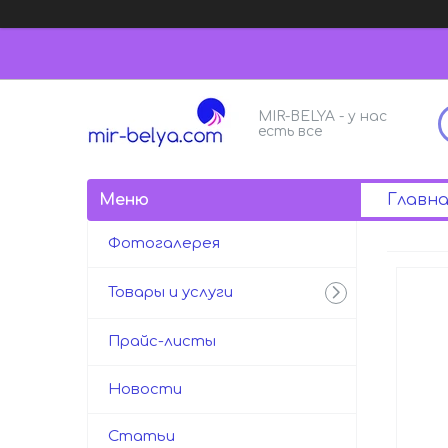
MIR-BELYA - у нас
есть все
Главна
Фотогалерея
Товары и услуги
Прайс-листы
Новости
Статьи