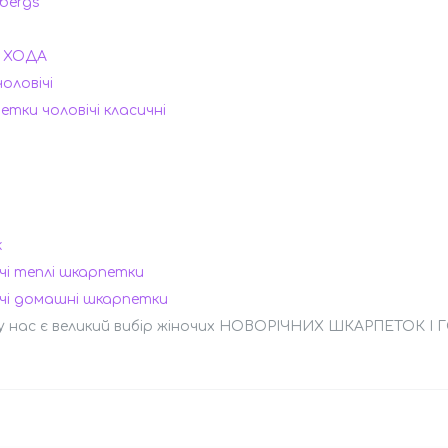
bergs
 ХОДА
чоловічі
тки чоловічі класичні
k
чі теплі шкарпетки
ічі домашні шкарпетки
у нас є великий вибір жіночих НОВОРІЧНИХ ШКАРПЕТОК І Г