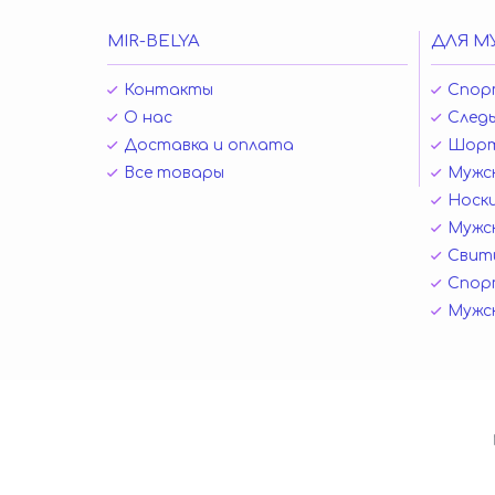
MIR-BELYA
ДЛЯ М
Контакты
Спор
О нас
Следы
Доставка и оплата
Шор
Все товары
Мужск
Носк
Мужск
Свит
Спор
Мужс