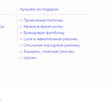
Лучшее на подарок
Прикольные тапочки
сы
Мужские яркие носки
Брендовую футболку
Love is жевательная резинка
Стильные городские рюкзаки
Бананки , поясные сумочки
Шапки
і