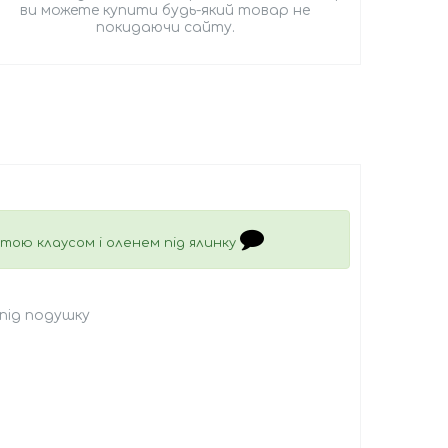
ви можете купити будь-який товар не
покидаючи сайту.
нтою клаусом і оленем під ялинку
 під подушку