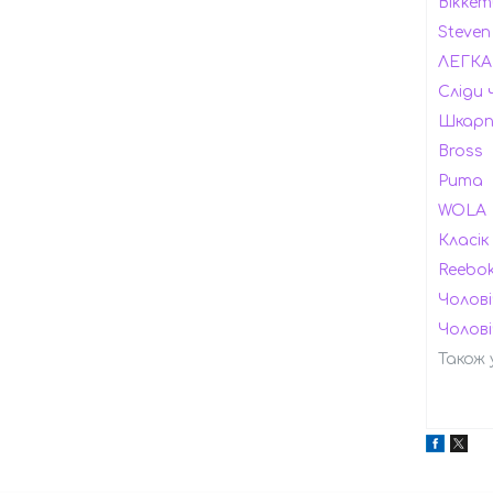
Bikkem
Steven
ЛЕГКА
Сліди 
Шкарпе
Bross
Puma
WOLA
Класік
Reebo
Чолові
Чолов
Також 