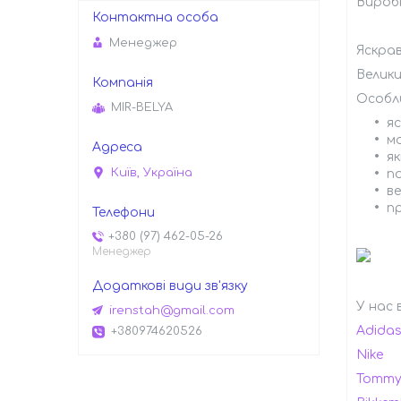
Вироб
Менеджер
Яскрав
Велики
Особл
MIR-BELYA
я
ма
як
Київ, Україна
п
ве
п
+380 (97) 462-05-26
Менеджер
У нас 
irenstah@gmail.com
Adida
+380974620526
Nike
Tommy 