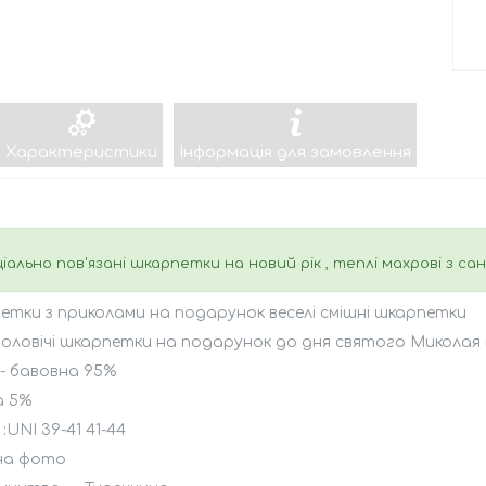
Характеристики
Інформація для замовлення
іально пов'язані шкарпетки на новий рік , теплі махрові з са
тки з приколами на подарунок веселі смішні шкарпетки
 чоловічі шкарпетки на подарунок до дня святого Миколая
- бавовна 95%
а 5%
 :UNI 39-41 41-44
 на фото