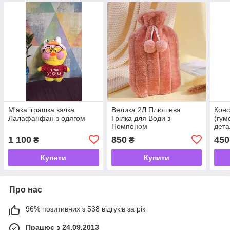
М'яка іграшка качка
Велика 2Л Плюшева
Конс
Лалафанфан з одягом
Грілка для Води з
(гум
Помпоном
дета
р.34
1 100
850
450
₴
₴
Купити
Купити
Про нас
96% позитивних з 538 відгуків за рік
Працює з 24.09.2013