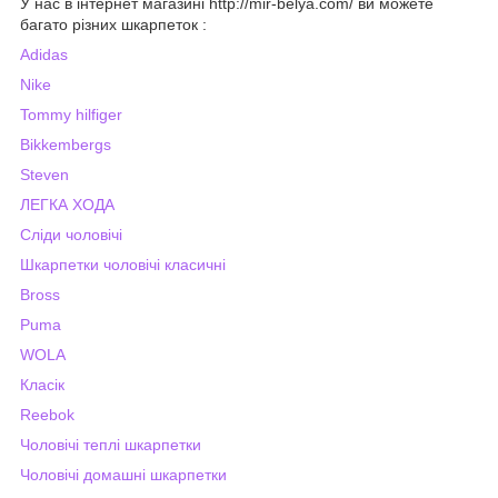
У нас в інтернет магазині http://mir-belya.com/ ви можете
багато різних шкарпеток :
Adidas
Nike
Tommy hilfiger
Bikkembergs
Steven
ЛЕГКА ХОДА
Сліди чоловічі
Шкарпетки чоловічі класичні
Bross
Puma
WOLA
Класік
Reebok
Чоловічі теплі шкарпетки
Чоловічі домашні шкарпетки