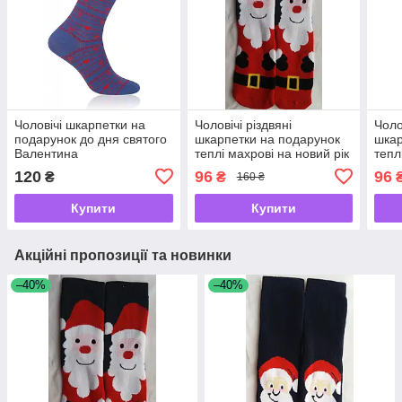
Чоловічі шкарпетки на
Чоловічі різдвяні
Чоло
подарунок до дня святого
шкарпетки на подарунок
шкар
Валентина
теплі махрові на новий рік
тепл
120
96
96
₴
₴
160 ₴
Купити
Купити
Акційні пропозиції та новинки
–40%
–40%