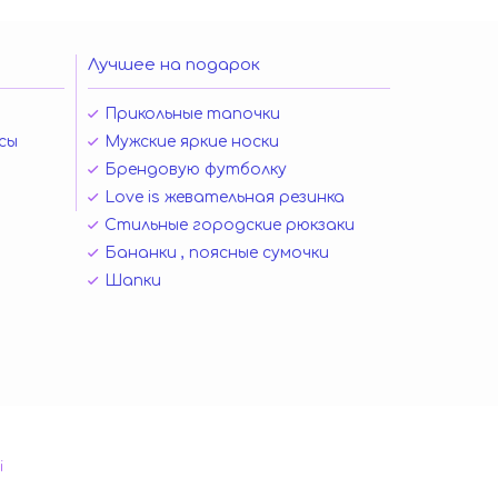
Лучшее на подарок
Прикольные тапочки
сы
Мужские яркие носки
Брендовую футболку
Love is жевательная резинка
Стильные городские рюкзаки
Бананки , поясные сумочки
Шапки
і