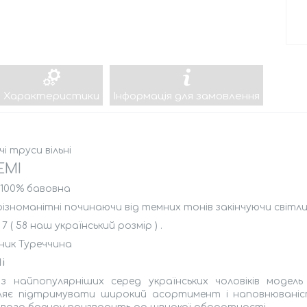
Характеристики
Інформація для замовлення
чі труси вільні
EMI
 100% бавовна
різноманітні починаючи від темних тонів закінчуючи світл
 7 ( 58 наш український розмір ) .
ник Туреччина
i
з найпопулярніших серед українських чоловіків модель 
ляє підтримувати широкий асортимент і наповнюваніст