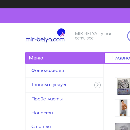
MIR-BELYA - у нас
есть все
Главна
Фотогалерея
Товары и услуги
Прайс-листы
Новости
Статьи