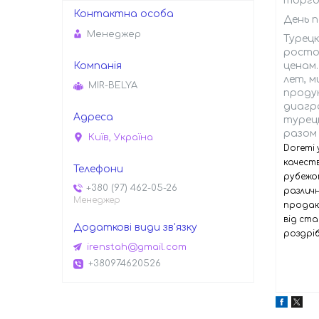
торго
День п
Менеджер
Турец
росто
ценам
лет, м
MIR-BELYA
проду
диагр
турецк
разом 
Київ, Україна
Doremi
качест
рубежо
+380 (97) 462-05-26
различ
Менеджер
продаю
від ст
роздріб
irenstah@gmail.com
+380974620526