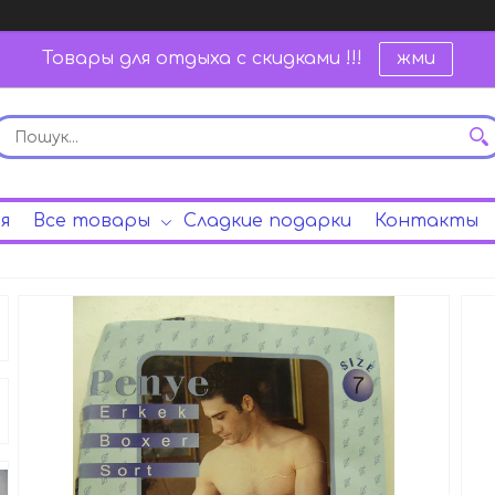
Товары для отдыха с скидками !!!
жми
я
Все товары
Сладкие подарки
Контакты