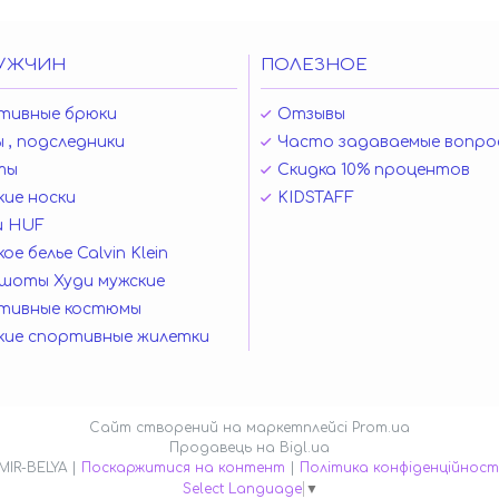
УЖЧИН
ПОЛЕЗНОЕ
тивные брюки
Отзывы
 , подследники
Часто задаваемые вопро
ты
Скидка 10% процентов
ие носки
KIDSTAFF
и HUF
ое белье Calvin Klein
шоты Худи мужские
тивные костюмы
кие спортивные жилетки
Сайт створений на маркетплейсі
Prom.ua
Продавець на Bigl.ua
MIR-BELYA |
Поскаржитися на контент
|
Політика конфіденційност
Select Language
▼