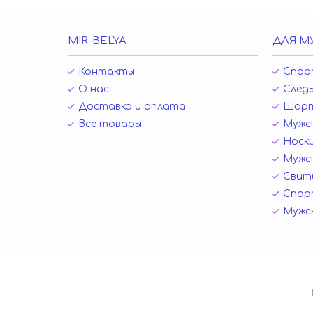
MIR-BELYA
ДЛЯ М
Контакты
Спор
О нас
Следы
Доставка и оплата
Шор
Все товары
Мужск
Носк
Мужск
Свит
Спор
Мужс