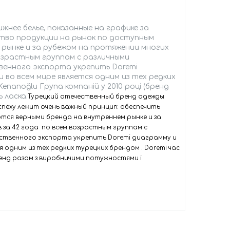
нее белье, показанные на графике за
ство продукции на рынок по доступным
рынке и за рубежом на протяжении многих
возрастным группам с различными
венного экспорта укрепить Doremi
во всем мире является одним из тех редких
nanoğlu Група компаній у 2010 році (бренд
 ласка.
Турецкий отечественный бренд одежды
спеху лежит очень важный принцип: обеспечить
тся верными бренда на внутреннем рынке и за
 за 42 года по всем возрастным группам с
ственного экспорта укрепить Doremi диаграмму и
одним из тех редких турецких брендом . Doremi час
ренд разом з виробничими потужностями і