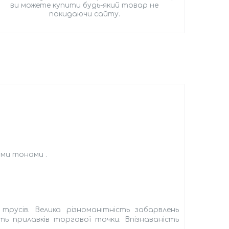
ви можете купити будь-який товар не
покидаючи сайту.
ими тонами .
трусів. Велика різноманітність забарвлень
ь прилавків торгової точки. Впізнаваність