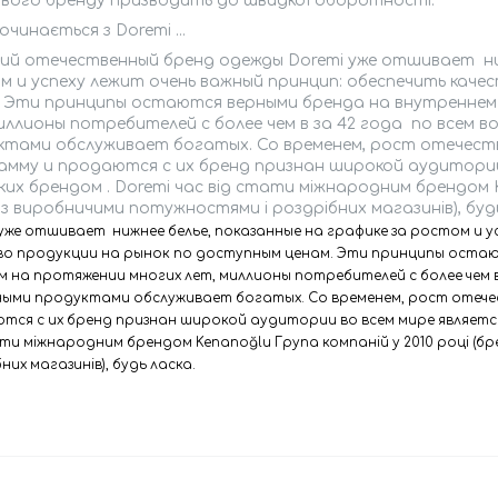
вого бренду призводить до швидкої оборотності.
очинається з Doremi ...
кий отечественный бренд одежды Doremi уже отшивает ниж
м и успеху лежит очень важный принцип: обеспечить каче
. Эти принципы остаются верными бренда на внутреннем 
иллионы потребителей с более чем в за 42 года по всем 
ктами обслуживает богатых. Со временем, рост отечест
амму и продаются с их бренд признан широкой аудитории 
их брендом . Doremi час від стати міжнародним брендом Ke
з виробничими потужностями і роздрібних магазинів), будь
 уже отшивает нижнее белье, показанные на графике за ростом и у
во продукции на рынок по доступным ценам. Эти принципы остаю
м на протяжении многих лет, миллионы потребителей с более чем в
ными продуктами обслуживает богатых. Со временем, рост отече
тся с их бренд признан широкой аудитории во всем мире является 
ати міжнародним брендом Kenanoğlu Група компаній у 2010 році (б
них магазинів), будь ласка.