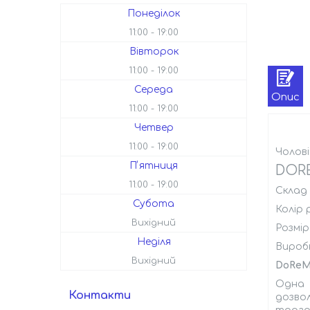
Понеділок
11:00
19:00
Вівторок
11:00
19:00
Середа
Опис
11:00
19:00
Четвер
11:00
19:00
Чолові
Пʼятниця
DOR
11:00
19:00
Склад
Субота
Колір 
Вихідний
Розмір
Неділя
Вироб
Вихідний
DoReM
Одна 
Контакти
дозво