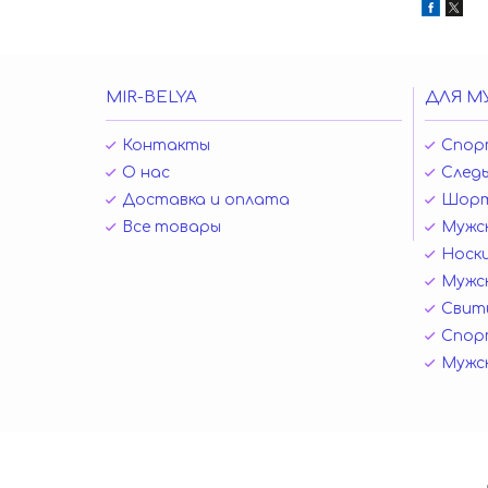
MIR-BELYA
ДЛЯ М
Контакты
Спор
О нас
Следы
Доставка и оплата
Шор
Все товары
Мужск
Носк
Мужск
Свит
Спор
Мужс