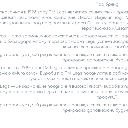
Про бренд
снованная в 1998 году ТМ Legs является совместным про
известной итальянской компанией «Mura». Изделия под Т
аптированные под предпочтения российских и украинских
европейского климат
egs — это гармоничное сочетание высокого качества изд
но благодаря этому торговая марка Legs успела заслу
количество поклонниц своей 
gs пропонує цілий ряд колготок, панчіх, гетрів та шкарпет
прекрасно доповнюючи будь-я
снована в 1998 році ТМ Legs є спільним проектом міжнародн
нією «Mura село». Вироби під ТМ Legs поєднують в собі кра
українських жінок, а також особливості схід
Legs — це гармонійне поєднання високої якості виробів з п
ому торгова марка Legs встигла заслужити гарну репутаці
продукції.
gs пропонує цілий ряд колготок, панчіх, гетрів та шкарпет
прекрасно доповнюючи будь-я