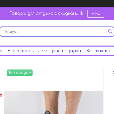
Товары для отдыха с скидками !!!
жми
я
Все товары
Сладкие подарки
Контакты
Топ продаж