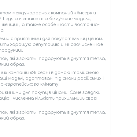
ектом международных компаний «Янсер» и
М Legs сочетают в себе лучшие модели,
 женщин, а также особенности восточно-
а.
елий с приятными для покупательниц ценам.
жить хорошую репутацию и многочисленное
продукции.
ок, які зігріють і подарують відчуття тепла,
кий образ.
их компаній «Янсер» і відомою італійською
щі моделі, адаптовані під смаки російських і
но-європейського клімату.
риємними для покупців цінами. Саме завдяки
ю і численна кількість прихильниць своєї
ок, які зігріють і подарують відчуття тепла,
кий образ.