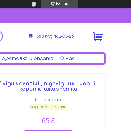
Кошик
+380 (97) 462-05-26
Доставка и оплата
О нас
Сліди чоловічі , підслідники чорні ,
короткі шкарпетки
В наявності
Код:
780 - черные
65 ₴