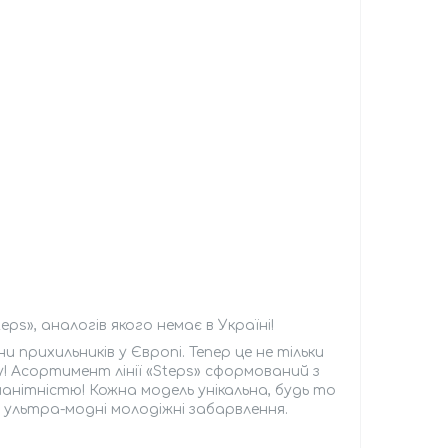
ps», аналогів якого немає в Україні!
 прихильників у Європі. Тепер це не тільки
у! Асортимент лінії «Steps» сформований з
анітністю! Кожна модель унікальна, будь то
ультра-модні молодіжні забарвлення.