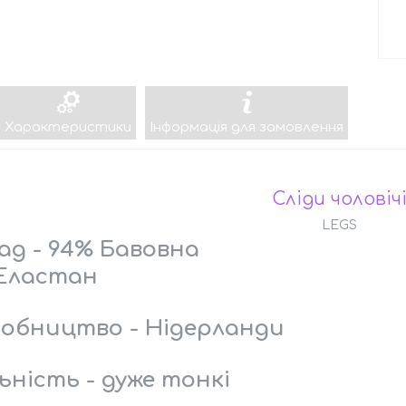
Характеристики
Інформація для замовлення
Сліди чоловіч
LEGS
ад - 94% Бавовна
Еластан
обництво - Нідерланди
ьність - дуже тонкі