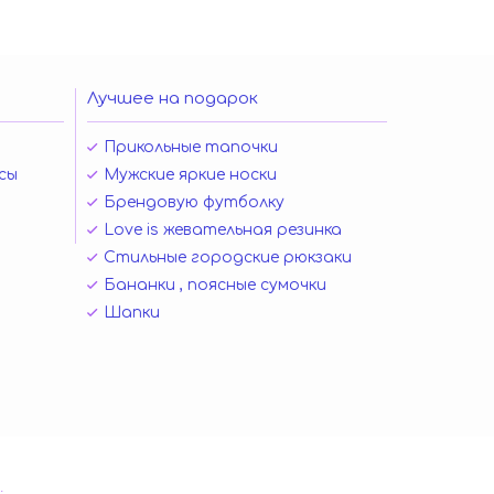
Лучшее на подарок
Прикольные тапочки
сы
Мужские яркие носки
Брендовую футболку
Love is жевательная резинка
Стильные городские рюкзаки
Бананки , поясные сумочки
Шапки