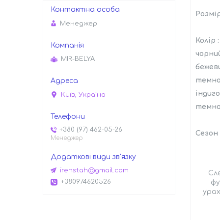
Розмір
Менеджер
Колір :
чорни
MIR-BELYA
бежев
темно
індиго
Київ, Україна
темно
+380 (97) 462-05-26
Сезон
Менеджер
irenstah@gmail.com
Сле
+380974620526
фу
урах