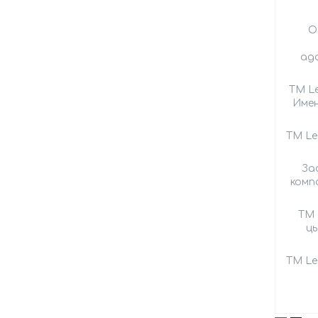
О
ад
ТМ L
Имен
ТМ Le
За
компа
ТМ 
ць
ТМ Le