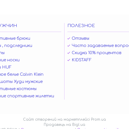
УЖЧИН
ПОЛЕЗНОЕ
тивные брюки
Отзывы
 , подследники
Часто задаваемые вопро
ты
Скидка 10% процентов
ие носки
KIDSTAFF
и HUF
ое белье Calvin Klein
шоты Худи мужские
тивные костюмы
кие спортивные жилетки
Сайт створений на маркетплейсі
Prom.ua
Продавець на Bigl.ua