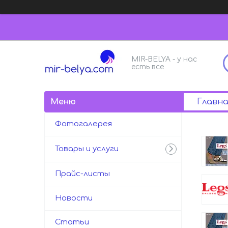
MIR-BELYA - у нас
есть все
Главна
Фотогалерея
Товары и услуги
Прайс-листы
Новости
Статьи