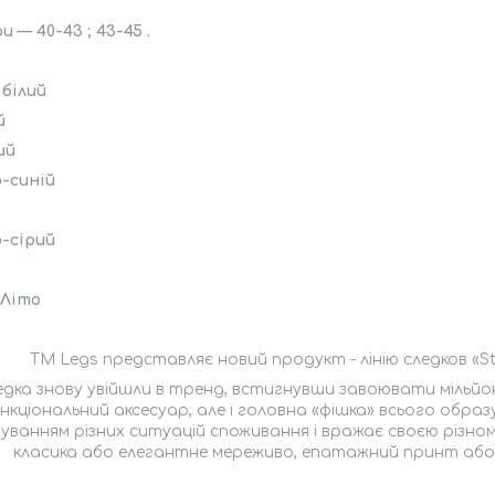
и — 40-43 ; 43-45 .
 білий
й
ий
-синій
-сірий
 Літо
ТМ Legs представляє новий продукт - лінію следков «Ste
дка знову увійшли в тренд, встигнувши завоювати мільйони
нкціональний аксесуар, але і головна «фішка» всього образ
уванням різних ситуацій споживання і вражає своєю різном
класика або елегантне мереживо, епатажний принт або 