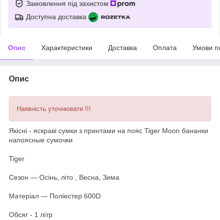
Замовлення під захистом
Доступна доставка
Опис
Характеристики
Доставка
Оплата
Умови п
Опис
Наявність уточнювати !!!
Якісні - яскраві сумки з принтами на пояс Tiger Moon бананки
напоясные сумочки
Tiger
Сезон ― Осінь, літо , Весна, Зима
Матеріал ― Поліестер 600D
Обсяг - 1 літр