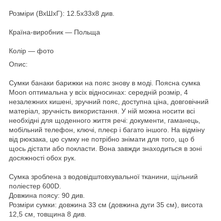
Розміри (ВхШхГ): 12.5x33x8 див.
Країна-виробник ― Польща
Колір ― фото
Опис:
Сумки банаки барижки на пояс знову в моді. Поясна сумка
Moon оптимальна у всіх відносинах: середній розмір, 4
незалежних кишені, зручний пояс, доступна ціна, довговічний
матеріал, зручність використання. У ній можна носити всі
необхідні для щоденного життя речі: документи, гаманець,
мобільний телефон, ключі, плеєр і багато іншого. На відміну
від рюкзака, цю сумку не потрібно знімати для того, що б
щось дістати або покласти. Вона завжди знаходиться в зоні
досяжності обох рук.
Сумка зроблена з водовідштовхувальної тканини, щільний
поліестер 600D.
Довжина поясу: 90 див.
Розміри сумки: довжина 33 см (довжина дуги 35 см), висота
12,5 см, товщина 8 див.