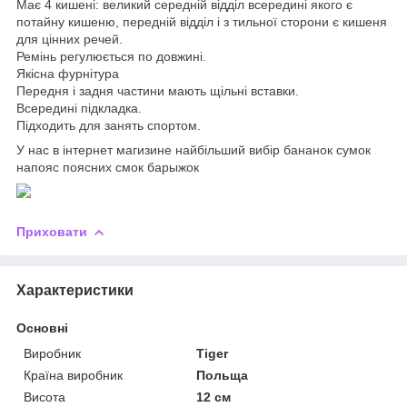
Має 4 кишені: великий середній відділ всередині якого є
потайну кишеню, передній відділ і з тильної сторони є кишеня
для цінних речей.
Ремінь регулюється по довжині.
Якісна фурнітура
Передня і задня частини мають щільні вставки.
Всередині підкладка.
Підходить для занять спортом.
У нас в інтернет магизине найбільший вибір бананок сумок
напояс поясних смок барыжок
Приховати
Характеристики
Основні
Виробник
Tiger
Країна виробник
Польща
Висота
12 см