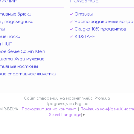
УЖЧИН
ПОЛЕЗНОЕ
тивные брюки
Отзывы
 , подследники
Часто задаваемые вопро
ты
Скидка 10% процентов
ие носки
KIDSTAFF
и HUF
ое белье Calvin Klein
шоты Худи мужские
тивные костюмы
кие спортивные жилетки
Сайт створений на маркетплейсі
Prom.ua
Продавець на Bigl.ua
MIR-BELYA |
Поскаржитися на контент
|
Політика конфіденційност
Select Language
▼