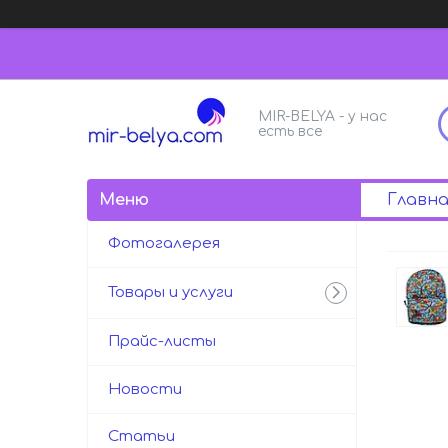
MIR-BELYA - у нас
есть все
Главна
Фотогалерея
Товары и услуги
Прайс-листы
Новости
Статьи