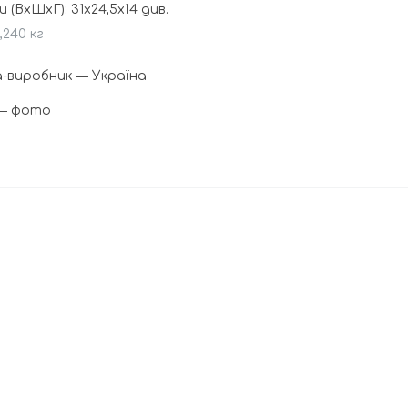
и (ВхШхГ): 31x24,5x14 див.
,240 кг
а-виробник ― Україна
 ― фото