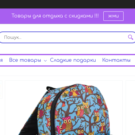
Товары для отдыха с скидками !!!
жми
я
Все товары
Сладкие подарки
Контакты