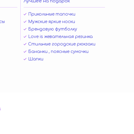
Лучшее на подарок
Прикольные тапочки
сы
Мужские яркие носки
Брендовую футболку
Love is жевательная резинка
Стильные городские рюкзаки
Бананки , поясные сумочки
Шапки
і