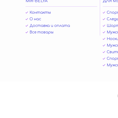
MIR-BELYA
ДЛЯ М
Контакты
Спор
О нас
Следы
Доставка и оплата
Шор
Все товары
Мужск
Носк
Мужск
Свит
Спор
Мужс