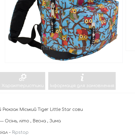
Характеристики
Інформація для замовлення
й Рюкзак Міський Tiger Little Star сови
― Осінь, літо , Весна , Зима
іал -
Ripstop