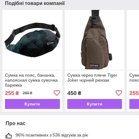
Подібні товари компанії
Сумка на пояс, бананка,
Сумка через плече Tiger
Сумк
напоясная сумка сумочка
Joker чорний рюкзак
пояс
барижка
255
450
255
₴
₴
280 ₴
Купити
Купити
Про нас
96% позитивних з 536 відгуків за рік