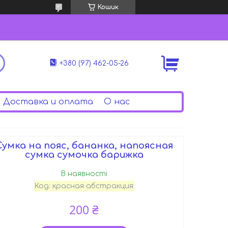
Кошик
+380 (97) 462-05-26
Доставка и оплата
О нас
Сумка на пояс, бананка, напоясная
сумка сумочка барижка
В наявності
Код:
красная абстракция
200 ₴