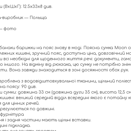
и (ВхШхГ): 12.5x33x8 див.
а-виробник ― Польща
 ― фото
банаки барижки на пояс знову в моді. Поясна сумка Moon оп
лежних кишені, зручний пояс, доступна ціна, довговічний м
 всі необхідні для щоденного життя речі: документи, гаман
 іншого. На відміну від рюкзака, цю сумку не потрібно зн
ти. Вона завжди знаходиться в зоні досяжності обох рук.
зроблена з водовідштовхувальної тканини, щільний поліес
а поясу: 90 див.
и сумки: довжина 33 см (довжина дуги 35 см), висота 12,5 с
кишені: великий середній відділ всередині якого є потайну к
 для цінних речей.
 регулюється по довжині.
 фурнітура
я і задня частини мають щільні вставки.
ині підкладка.