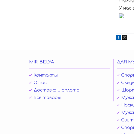
Підхо
У нас 
MIR-BELYA
ДЛЯ М
Контакты
Спор
О нас
Следы
Доставка и оплата
Шор
Все товары
Мужск
Носк
Мужск
Свит
Спор