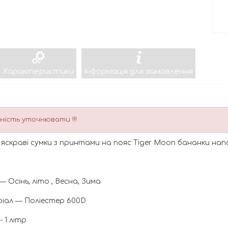
Характеристики
Інформація для замовлення
ність уточнювати !!!
 - яскраві сумки з принтами на пояс Tiger Moon бананки на
― Осінь, літо , Весна, Зима
іал ― Поліестер 600D
- 1 літр