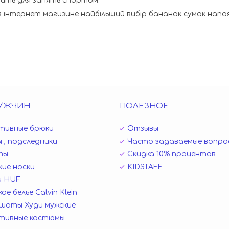
дить для занять спортом.
в інтернет магизине найбільший вибір бананок сумок напо
УЖЧИН
ПОЛЕЗНОЕ
тивные брюки
Отзывы
 , подследники
Часто задаваемые вопро
ты
Скидка 10% процентов
ие носки
KIDSTAFF
и HUF
ое белье Calvin Klein
шоты Худи мужские
тивные костюмы