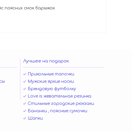
яс поясних смок барыжок
Лучшее на подарок
Прикольные тапочки
сы
Мужские яркие носки
Брендовую футболку
Love is жевательная резинка
Стильные городские рюкзаки
Бананки , поясные сумочки
Шапки