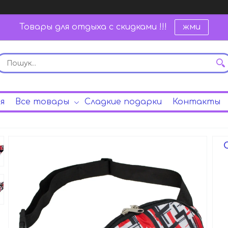
Товары для отдыха с скидками !!!
жми
я
Все товары
Сладкие подарки
Контакты