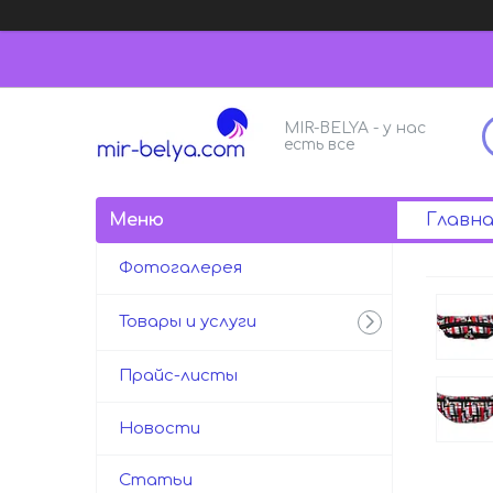
MIR-BELYA - у нас
есть все
Главна
Фотогалерея
Товары и услуги
Прайс-листы
Новости
Статьи