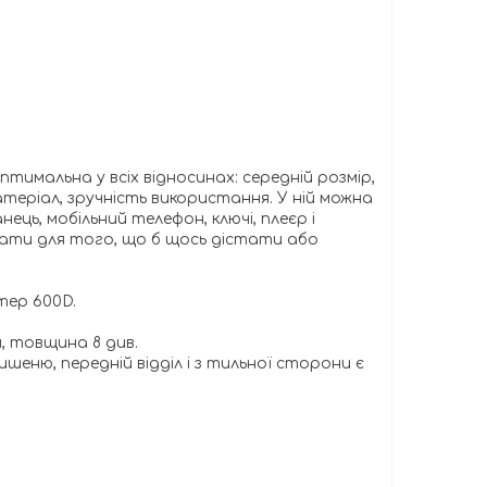
тимальна у всіх відносинах: середній розмір,
атеріал, зручність використання. У ній можна
ець, мобільний телефон, ключі, плеєр і
імати для того, що б щось дістати або
тер 600D.
м, товщина 8 див.
ишеню, передній відділ і з тильної сторони є