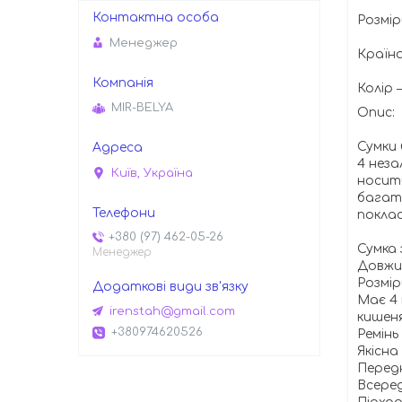
Розмір
Менеджер
Країн
Колір
MIR-BELYA
Опис:
Сумки 
4 неза
Київ, Україна
носити
багато
поклас
+380 (97) 462-05-26
Сумка 
Менеджер
Довжин
Розмір
Має 4 
irenstah@gmail.com
кишеня
+380974620526
Ремінь
Якісна
Передн
Всеред