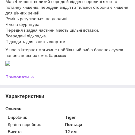
Має 4 кишені: великий середній відділ всередині якого є
потайну кишеню, передній відділ і з тильної сторони є кишеня
для цінних речей.
Ремінь регулюється по довжині.
Якісна фурнітура
Передня і задня частини мають щільні вставки.
Всередині підкладка.
Підходить для занять спортом.
У нас в інтернет магизине найбільший вибір бананок сумок
напояс поясних смок барыжок
Приховати
Характеристики
Основні
Виробник
Tiger
Країна виробник
Польща
Висота
12 см