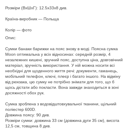
Розміри (ВхШхГ): 12.5x33x8 див.
Країна-виробник ― Польща
Колір ― фото
Опис:
Сумки банаки барижки на пояс знову в моді. Поясна сумка
Moon оптимальна у всіх відносинах: середній розмір, 4
незалежних кишені, зручний пояс, доступна ціна, довговічний
матеріал, зручність використання. У ній можна носити всі
необхідні для щоденного життя речі: документи, гаманець,
мобільний телефон, ключі, плеєр і багато іншого. На відміну
від рюкзака, цю сумку не потрібно знімати для того, що б
щось дістати або покласти. Вона завжди знаходиться в зоні
досяжності обох рук.
Сумка зроблена з водовідштовхувальної тканини, щільний
поліестер 600D.
Довжина поясу: 90 див.
Розміри сумки: довжина 33 см (довжина дуги 35 см), висота
12,5 см, товщина 8 див.