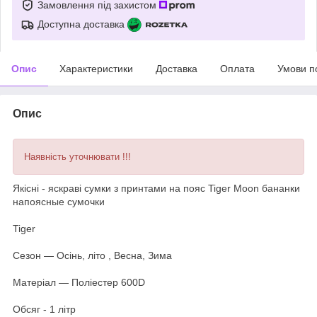
Замовлення під захистом
Доступна доставка
Опис
Характеристики
Доставка
Оплата
Умови п
Опис
Наявність уточнювати !!!
Якісні - яскраві сумки з принтами на пояс Tiger Moon бананки
напоясные сумочки
Tiger
Сезон ― Осінь, літо , Весна, Зима
Матеріал ― Поліестер 600D
Обсяг - 1 літр