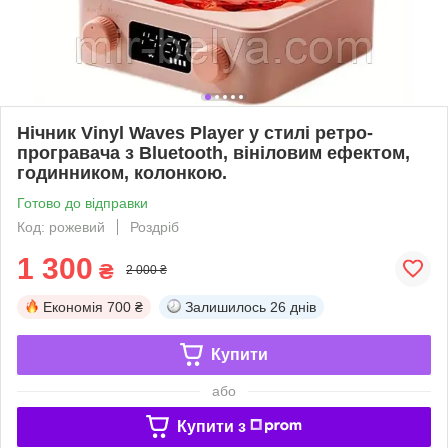
Нічник Vinyl Waves Player у стилі ретро-
програвача з Bluetooth, вініловим ефектом,
годинником, колонкою.
Готово до відправки
Код: рожевий
Роздріб
1 300
₴
2 000 ₴
Економія
700 ₴
Залишилось
26 днів
Купити
або
Купити з