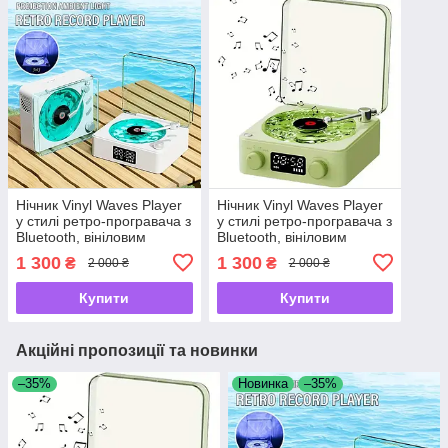
Нічник Vinyl Waves Player
Нічник Vinyl Waves Player
у стилі ретро-програвача з
у стилі ретро-програвача з
Bluetooth, вініловим
Bluetooth, вініловим
ефектом, годинником,
ефектом, годинником,
1 300
1 300
₴
₴
2 000 ₴
2 000 ₴
колонкою.
колонкою.
Купити
Купити
Акційні пропозиції та новинки
–35%
Новинка
–35%