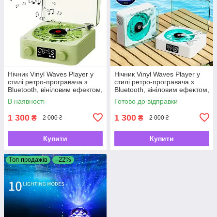
Нічник Vinyl Waves Player у
Нічник Vinyl Waves Player у
стилі ретро-програвача з
стилі ретро-програвача з
Bluetooth, вініловим ефектом,
Bluetooth, вініловим ефектом,
годинником, колонкою.
годинником, колонкою.
В наявності
Готово до відправки
1 300
1 300
₴
₴
2 000 ₴
2 000 ₴
Купити
Купити
Топ продажів
–22%