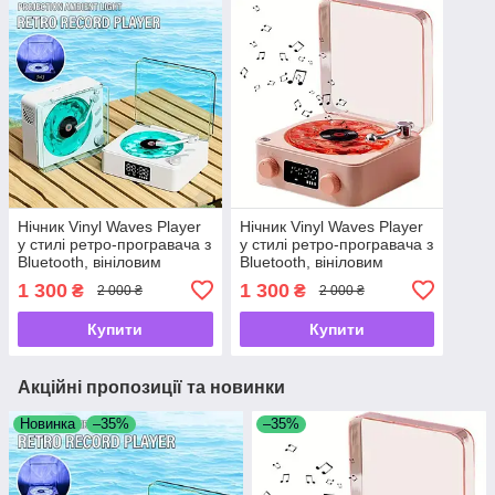
Нічник Vinyl Waves Player
Нічник Vinyl Waves Player
у стилі ретро-програвача з
у стилі ретро-програвача з
Bluetooth, вініловим
Bluetooth, вініловим
ефектом, годинником,
ефектом, годинником,
1 300
1 300
₴
₴
2 000 ₴
2 000 ₴
колонкою.
колонкою.
Купити
Купити
Акційні пропозиції та новинки
Новинка
–35%
–35%