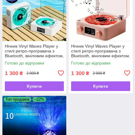
Нічник Vinyl Waves Player у
Нічник Vinyl Waves Player у
стилі ретро-програвача з
стилі ретро-програвача з
Bluetooth, вініловим ефектом,
Bluetooth, вініловим ефектом,
годинником, колонкою.
годинником, колонкою.
Готово до відправки
Готово до відправки
1 300
1 300
₴
₴
2 000 ₴
2 000 ₴
Купити
Купити
Топ продажів
–22%