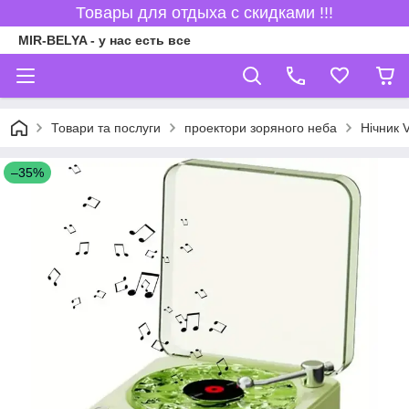
Товары для отдыха с скидками !!!
MIR-BELYA - у нас есть все
Товари та послуги
проектори зоряного неба
Нічник 
–35%