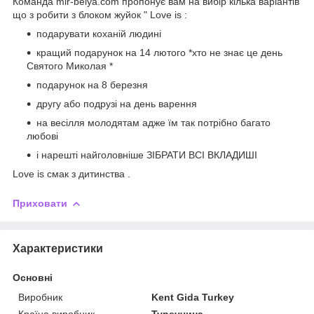
Команда mir-belya.com пропонує вам на вибір кілька варіантів
що з робити з блоком жуйок " Love is :
подарувати коханій людині
кращий подарунок на 14 лютого *хто не знає це день
Святого Миколая *
подарунок на 8 березня
другу або подрузі на день варення
на весілля молодятам адже їм так потрібно багато
любові
і нарешті найголовніше ЗІБРАТИ ВСІ ВКЛАДИШІ
Love is смак з дитинства .
Приховати
Характеристики
Основні
Виробник
Kent Gida Turkey
Країна виробник
Туреччина