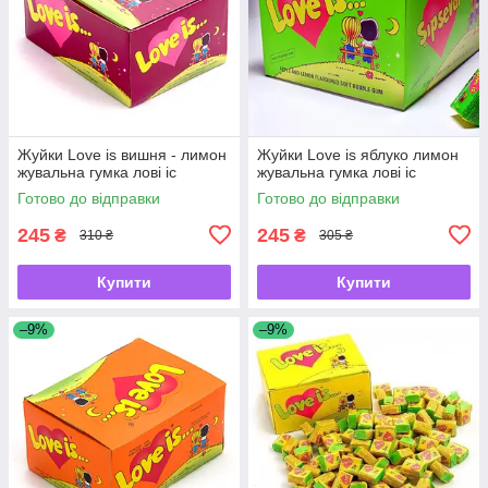
Жуйки Love is вишня - лимон
Жуйки Love is яблуко лимон
жувальна гумка лові іс
жувальна гумка лові іс
Готово до відправки
Готово до відправки
245
245
₴
₴
310 ₴
305 ₴
Купити
Купити
–9%
–9%