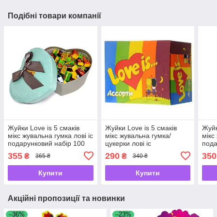
Подібні товари компанії
Жуйки Love is 5 смаків
Жуйки Love is 5 смаків
Жуйк
мікс жувальна гумка лові іс
мікс жувальна гумка/
мікс
подарунковий набір 100
цукерки лові іс
пода
штук
штук
355
290
350
₴
₴
365 ₴
340 ₴
Купити
Купити
Акційні пропозиції та новинки
–36%
–23%