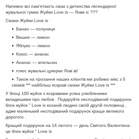
Напевно всі пам'ятають смак з дитинства легендарної
жувальної гумки Жуйки Love is ― Лове іс ???
Смаки Жуйки Love is :
Банан ― полуниця
Вишня ― лимон
Яблуко ― лимон
Кокос ― ананас
Ананас ― апельсин
плюс жувальні цукерки Лові ів!
Також на прохання наших клієнтів ми робимо мікс з 5
смаків *** найбільш яскраві смаки Жуйки Love is ***
У блоці 100 жуйок з яскравими усіма улюбленими
вкладишами про любов . Подаруйте несподіваний подарунок
блок жуйок " Love is коханій людині своїй другій половинці ,
адже маленький несподіваний подарунок краще великого
дорогого .
Кращий подарунок на 14 лютого ― день Святого Валентина-
це блок жуйок " Love is