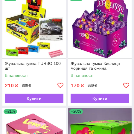
Жувальна гумка TURBO 100
Жувальна гумка Кислиця
шт
Чорниця та ожина
В наявності
В наявності
210
170
₴
₴
330 ₴
220 ₴
Купити
Купити
–21%
–20%