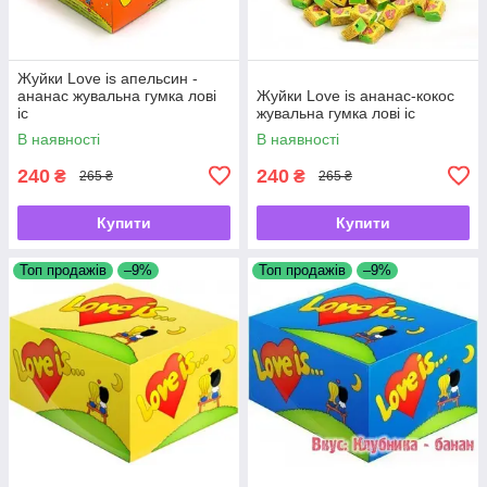
Жуйки Love is апельсин -
ананас жувальна гумка лові
Жуйки Love is ананас-кокос
іс
жувальна гумка лові іс
В наявності
В наявності
240
240
₴
₴
265 ₴
265 ₴
Купити
Купити
Топ продажів
–9%
Топ продажів
–9%