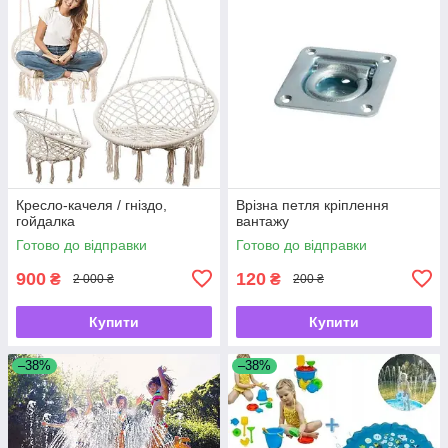
Кресло-качеля / гніздо,
Врізна петля кріплення
гойдалка
вантажу
Готово до відправки
Готово до відправки
900
120
₴
₴
2 000 ₴
200 ₴
Купити
Купити
–38%
–38%