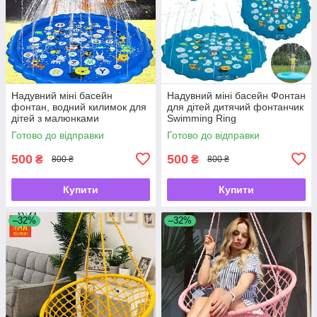
Надувний міні басейн
Надувний міні басейн Фонтан
фонтан, водний килимок для
для дітей дитячий фонтанчик
дітей з малюнками
Swimming Ring
фонтанчик Swimming Ring
Готово до відправки
Готово до відправки
500
500
₴
₴
800 ₴
800 ₴
Купити
Купити
–32%
–32%