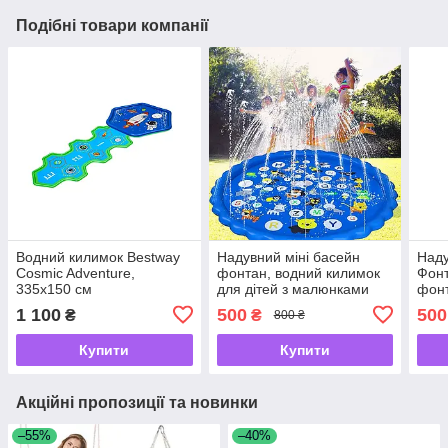
Подібні товари компанії
Водний килимок Bestway
Надувний міні басейн
Наду
Cosmic Adventure,
фонтан, водний килимок
Фонт
335x150 см
для дітей з малюнками
фонт
фонтанчик Swimming Ring
1 100
500
500
₴
₴
800 ₴
Купити
Купити
Акційні пропозиції та новинки
–55%
–40%