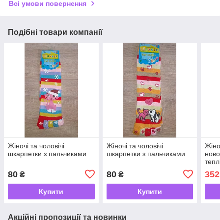
Всі умови повернення
Подібні товари компанії
Жіночі та чоловічі
Жіночі та чоловічі
Жіно
шкарпетки з пальчиками
шкарпетки з пальчиками
ново
тепл
80
80
352
₴
₴
Купити
Купити
Акційні пропозиції та новинки