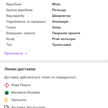
Виробник
Wola
Країна виробник
Польща
Вид виробу
Шкарпетки
Оздоблення та прикраси
Аплікація
Сезон
Зима
Візерунки і принти
Тваринні принти
Колір
Різні кольори
Тип
Трикотажні
Приховати
Умови доставки
Доставка здійснюється тільки по передоплаті.
Нова Пошта
Магазини Rozetka
Укрпошта
Доставка Укр-поштою