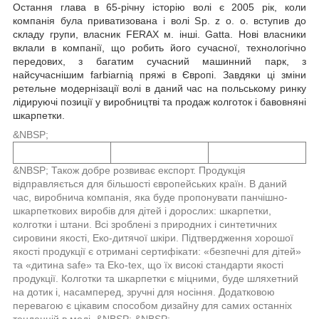
Остання глава в 65-річну історію волі є 2005 рік, коли
компанія була приватизована і волі Sp. z o. o. вступив до
складу групи, власник FERAX м. інші. Gatta. Нові власники
вклали в компанії, що робить його сучасної, технологічно
передових, з багатим сучасний машинний парк, з
найсучаснішим farbiarnią пряжі в Європі. Завдяки ці зміни
ретельне модернізації волі в даний час на польському ринку
лідируючі позиції у виробництві та продаж колготок і бавовняні
шкарпетки.
&NBSP;
&NBSP; Також добре розвиває експорт. Продукція
відправляється для більшості європейських країн. В даний
час, виробнича компанія, яка буде пропонувати панчішно-
шкарпеткових виробів для дітей і дорослих: шкарпетки,
колготки і штани. Всі зроблені з природних і синтетичних
сировини якості, Еко-дитячої шкіри. Підтвердження хорошої
якості продукції є отримані сертифікати: «безпечні для дітей»
та «дитина safe» та Eko-tex, що їх високі стандарти якості
продукції. Колготки та шкарпетки є міцними, буде шляхетний
на дотик і, насамперед, зручні для носіння. Додатковою
перевагою є цікавим способом дизайну для самих останніх
тенденцій в моді. &NBSP; &NBSP;