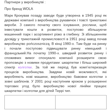
Партнери у виробництві :
Про бренд WOLA
Марк Крокував позаду заводи буде утворена в 1945 році як
державні компанії з виробництва рукавичок і товсті трикотажні
вироби. З самого початку свого існування, рослини, щоб
інвестувати кошти в розвиток, поступово збільшуючи
машинний парк і асортимент різко в глибину. Зі збільшенням
досвіду у трикотажній промисловості в 1951 році завод почав
виробництво pończoszniczą. В кінці 1980-х. Там буде на ринку
і почали поступово підвищувати ринку німецький і
французький.На початку 1990-х. швидкий розвиток ринку і
споживчих вимог спонукало компанії розширити свою
пропозицію з новими продуктами: шкарпетки і більш широкий
спектр
колготки
. За той же період був комп'ютеризація
процесів виробництва. Завдяки новій можливості, які
виробляють нові машини, виробництво бавовни колготки з
зовні шаблонів. У 2001 році наступним кроком у розширенні
торгових угод було виробництво нової лінійки працює
шкарпетки і колготки для дітей Террі тип.