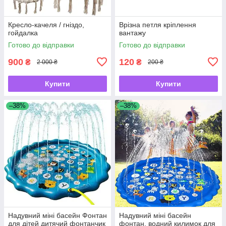
Кресло-качеля / гніздо,
Врізна петля кріплення
гойдалка
вантажу
Готово до відправки
Готово до відправки
900
120
₴
₴
2 000 ₴
200 ₴
Купити
Купити
–38%
–38%
Надувний міні басейн Фонтан
Надувний міні басейн
для дітей дитячий фонтанчик
фонтан, водний килимок для