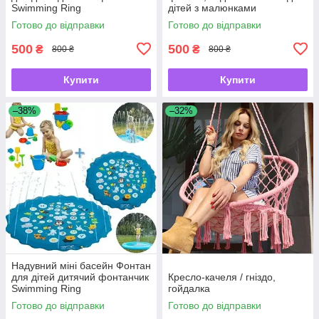
Swimming Ring
дітей з малюнками
фонтанчик Swimming Ring
Готово до відправки
Готово до відправки
500
500
₴
₴
800 ₴
800 ₴
Купити
Купити
–38%
–32%
Надувний міні басейн Фонтан
для дітей дитячий фонтанчик
Кресло-качеля / гніздо,
Swimming Ring
гойдалка
Готово до відправки
Готово до відправки