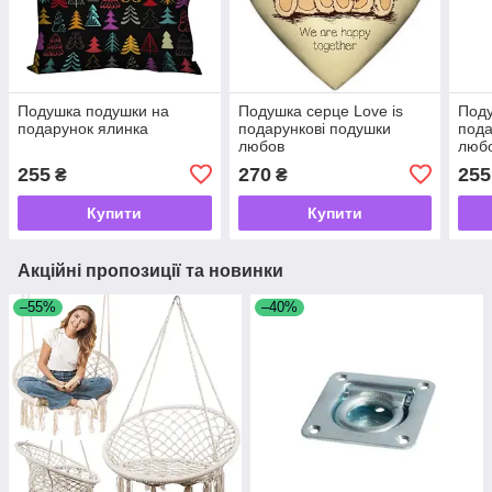
Подушка подушки на
Подушка серце Love is
Поду
подарунок ялинка
подарункові подушки
пода
любов
люб
255
270
255
₴
₴
Купити
Купити
Акційні пропозиції та новинки
–55%
–40%