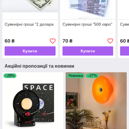
Сувенірні гроші "2 долара
Сувенірні гроші "500 євро"
Суве
60
70
60
₴
₴
Купити
Купити
Акційні пропозиції та новинки
–29%
Новинка
–27%