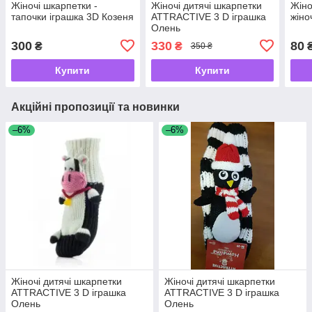
Жіночі шкарпетки -
Жіночі дитячі шкарпетки
Жіно
тапочки іграшка 3D Козеня
ATTRACTIVE 3 D іграшка
жіно
Олень
300
330
80
₴
₴
350 ₴
Купити
Купити
Акційні пропозиції та новинки
–6%
–6%
Жіночі дитячі шкарпетки
Жіночі дитячі шкарпетки
ATTRACTIVE 3 D іграшка
ATTRACTIVE 3 D іграшка
Олень
Олень