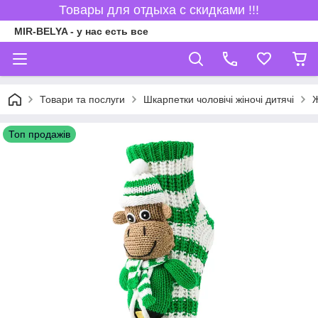
Товары для отдыха с скидками !!!
MIR-BELYA - у нас есть все
Товари та послуги
Шкарпетки чоловічі жіночі дитячі
Ж
Топ продажів