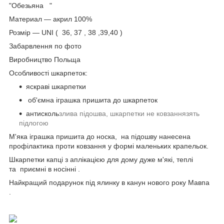
"Обезьяна "
Материал ― акрил 100%
Розмір — UNI ( 36, 37 , 38 ,39,40 )
Забарвлення по фото
Виробництво Польща
Особливості шкарпеток:
яскраві шкарпетки
об'ємна іграшка пришита до шкарпеток
антисколь
злива підошва, шкарпетки не
ковзання
зять
підлогою
М'яка іграшка пришита до носка, на підошву нанесена
профілактика проти ковзання у формі маленьких крапельок.
Шкарпетки капці з аплікацією для дому дуже м'які, теплі
та приємні в носінні .
Найкращий подарунок під ялинку в канун нового року Мавпа
.