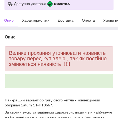
Доступна доставка
Опис
Характеристики
Доставка
Оплата
Умови п
Опис
Велике прохання уточнювати наявність
товару перед купівлею , так як постійно
змінюється наявність !!!!
Найкращий варіант обігріву свого житла - конвекційний
обігрівач Saturn ST-HT8667.
За своїми експлуатаційними характеристиками він найближче
до батарей центрального опалення - працює безшумно і