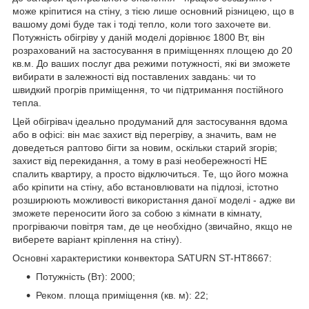
може кріпитися на стіну, з тією лише основний різницею, що в
вашому домі буде так і тоді тепло, коли того захочете ви.
Потужність обігріву у даній моделі дорівнює 1800 Вт, він
розрахований на застосування в приміщеннях площею до 20
кв.м. До ваших послуг два режими потужності, які ви зможете
вибирати в залежності від поставлених завдань: чи то
швидкий прогрів приміщення, то чи підтримання постійного
тепла.
Цей обігрівач ідеально продуманий для застосування вдома
або в офісі: він має захист від перегріву, а значить, вам не
доведеться раптово бігти за новим, оскільки старий згорів;
захист від перекидання, а тому в разі необережності НЕ
спалить квартиру, а просто відключиться. Те, що його можна
або кріпити на стіну, або встановлювати на підлозі, істотно
розширюють можливості використання даної моделі - адже ви
зможете переносити його за собою з кімнати в кімнату,
прогріваючи повітря там, де це необхідно (звичайно, якщо не
виберете варіант кріплення на стіну).
Основні характеристики конвектора SATURN ST-HT8667:
Потужність (Вт): 2000;
Реком. площа приміщення (кв. м): 22;