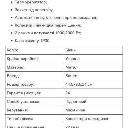
Терморегулятор;
Захист від перегріву;
Автоматичне відключення при перекиданні;
Колесики / ніжки для переміщення;
2 режими потужності 1000/2000 Вт;
Клас захисту: IP30.
Колір:
Білий
Країна-виробник:
Україна
Матеріал:
Метал
Бренд:
Saturn
Розмір товару:
44.5x93x14 см
Гарантія (місяців):
24
Спосіб установки:
Підлоговий
Керування:
Механічне
Тип обігрівача:
Конвектори електричні
Площа приміщення:
22 кв.м