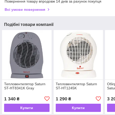
Повернення товару впродовж 14 днів за рахунок покупця
Всі умови повернення
Подібні товари компанії
Тепловентилятор Saturn
Тепловентилятор Saturn
Обіг
ST-HT8341K Gray
ST-HT1245K
Satu
1 340
1 290
3 2
₴
₴
Купити
Купити