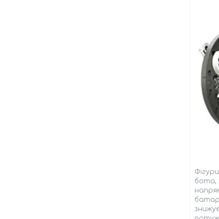
Фігури
бота, 
напря
батаре
знижує
потуж