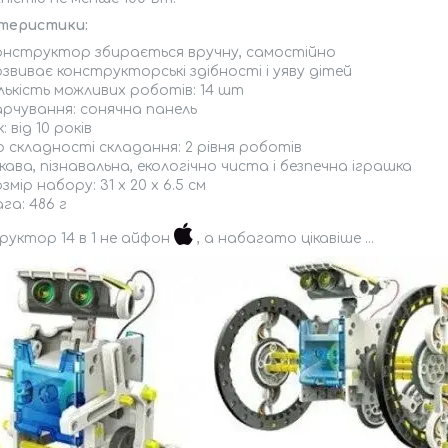
теристики:
онструктор збирається вручну, самостійно
звиває конструкторські здібності і уяву дітей
лькість можливих роботів: 14 шт
арчування: сонячна панель
к: від 10 років
 складності складання: 2 рівня роботів
кава, пізнавальна, екологічно чиста і безпечна іграшка
змір набору: 31 x 20 x 6.5 см
га: 486 г
уктор 14 в 1 не айфон
, а набагато цікавіше ...