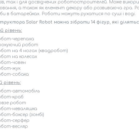
ів, так і для досвідчених роботостроителей. Може викори
вання, а також як елемент декору або розвиваюча гра. Роб
и в батарейках. Роботи можуть рухатися по суші і воді.
труктора Solar Robot можна зібрати 14 фігур, які ділятьс
й рівень:
обот-черепаха
рокуючий робот
обот на 4 ногах (квадробот)
обот на колесах
обот-човен
обот-жук
обот-собака
й рівень:
обот-автомобіль
обот-краб
овзе робот
обот-неваляшка
бот-боксер (зомбі)
обот-серфер
обот-весляр