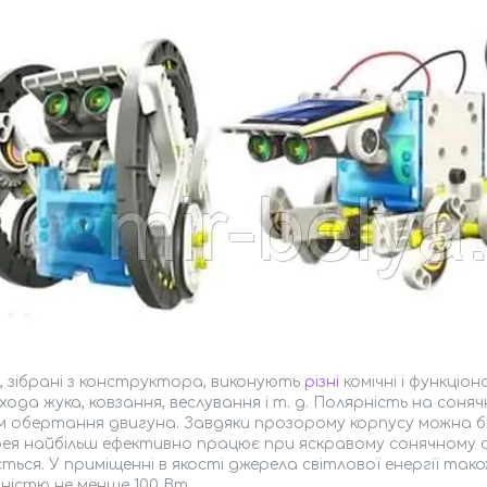
, зібрані з конструктора, виконують
різні
комічні і функціон
хода жука, ковзання, веслування і т. д. Полярність на сон
м обертання двигуна. Завдяки прозорому корпусу можна б
я найбільш ефективно працює при яскравому сонячному св
ться. У приміщенні в якості джерела світлової енергії т
ністю не менше 100 Вт.