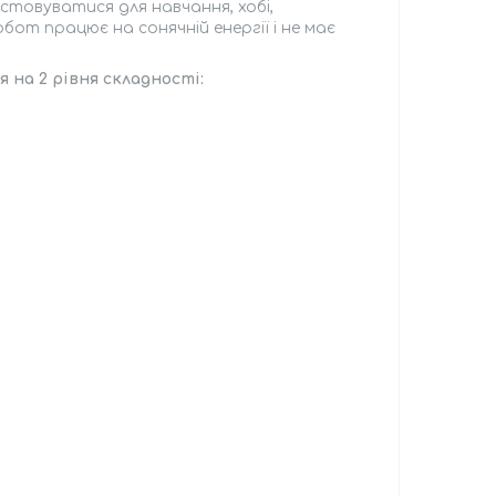
стовуватися для навчання, хобі,
от працює на сонячній енергії і не має
я на 2 рівня складності: