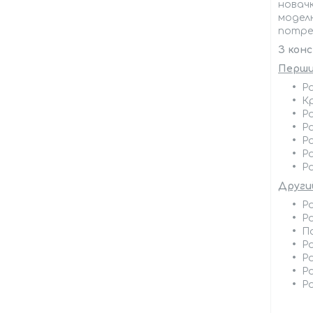
новачк
моделю
потреб
З конс
Перши
Р
К
Р
Р
Р
Р
Р
Други
Р
Р
П
Р
Ро
Р
Р