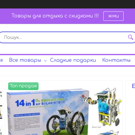
Товары для отдыха с скидками !!!
жми
я
Все товары
Сладкие подарки
Контакты
Топ продаж