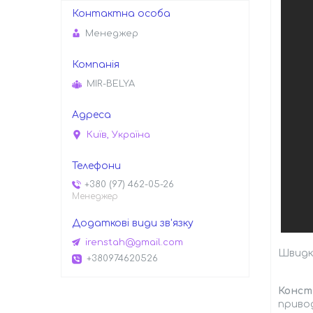
Менеджер
MIR-BELYA
Київ, Україна
+380 (97) 462-05-26
Менеджер
irenstah@gmail.com
Швидке
+380974620526
Констр
привод