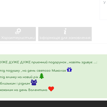
У
Характеристики
Інформація для замовлення
УЖЕ ДУЖЕ ДУЖЕ приємний подарунок , навіть здивує ....:
під подушку , на день святого Миколая
під ялинку на новий рік
близьким і рідним
коханим на день Валентина