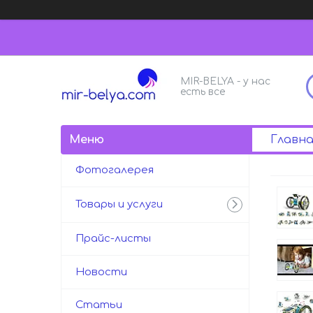
MIR-BELYA - у нас
есть все
Главна
Фотогалерея
Товары и услуги
Прайс-листы
Новости
Статьи