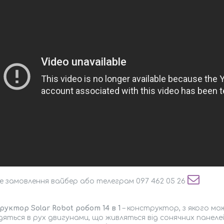
 замовлення вайбер або телеграм 097 462 05 26
уктор Solar Robot робот 14 в 1
– конструктор, з якого мож
яться в рух двигунами, що живляться від сонячних панеле