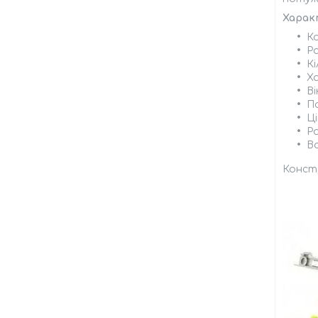
Харак
К
Ро
Кі
Х
Ві
По
Ці
Ро
Ва
Констр