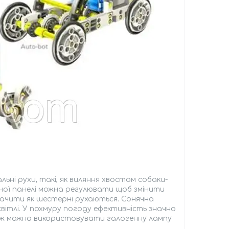
альні рухи, такі, як виляння хвостом собаки-
ячної панелі можна регулювати щоб змінити
ачити як шестерні рухаються. Сонячна
ітлі. У похмуру погоду ефективність значно
акож можна використовувати галогенну лампу