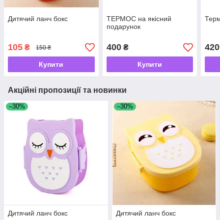
Дитячий ланч бокс
ТЕРМОС на якісний
Терм
подарунок
105
400
420
₴
₴
150 ₴
Купити
Купити
Акційні пропозиції та новинки
–30%
–30%
Дитячий ланч бокс
Дитячий ланч бокс