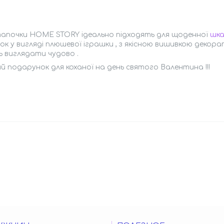
 тапочки HOME STORY ідеально підходять для щоденної
шк
к у вигляді плюшевої іграшки , з якісною вишивкою декора
 виглядати чудово .
 подарунок для коханої на день святого Валентина !!!