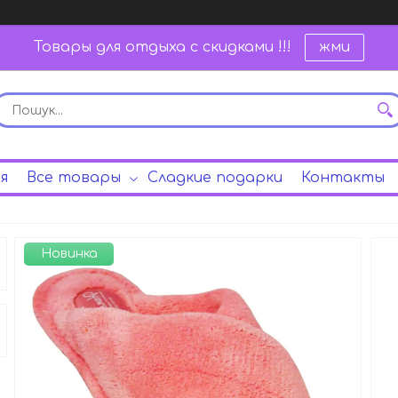
Товары для отдыха с скидками !!!
жми
я
Все товары
Сладкие подарки
Контакты
Новинка