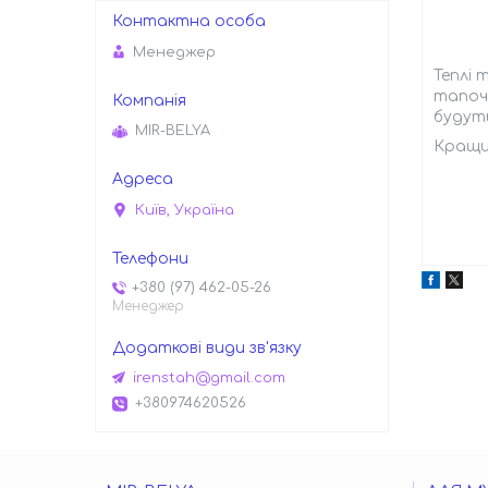
Менеджер
Теплі
тапочо
будуть
MIR-BELYA
Кращий
Київ, Україна
+380 (97) 462-05-26
Менеджер
irenstah@gmail.com
+380974620526