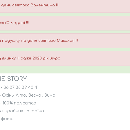
 день святого Валентина !!!
ханій людині !!!
д подушку на день святого Миколая !!!
д ялинку !!! адже 2020 рік щура
E STORY
- 36 37 38 39 40 41
 Осінь, Літо, Весна , Зима .
- 100% поліестер
-виробник - Україна
- фото