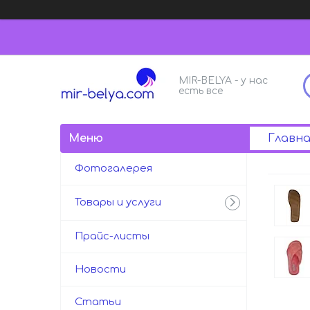
MIR-BELYA - у нас
есть все
Главна
Фотогалерея
Товары и услуги
Прайс-листы
Новости
Статьи