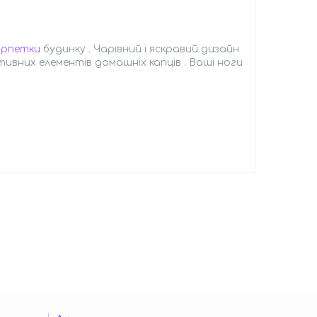
арпетки
будинку . Чарівний і яскравий дизайн
тивних елементів домашніх капців . Ваші ноги