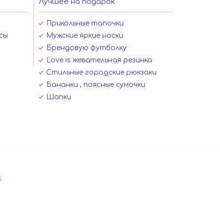
Лучшее на подарок
Прикольные тапочки
сы
Мужские яркие носки
Брендовую футболку
Love is жевательная резинка
Стильные городские рюкзаки
Бананки , поясные сумочки
Шапки
і