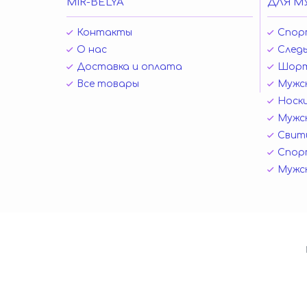
MIR-BELYA
ДЛЯ М
Контакты
Спор
О нас
Следы
Доставка и оплата
Шор
Все товары
Мужск
Носк
Мужск
Свит
Спор
Мужс