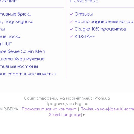
УЖЧИН
ПОЛЕЗНОЕ
тивные брюки
Отзывы
 , подследники
Часто задаваемые вопро
ты
Скидка 10% процентов
ие носки
KIDSTAFF
и HUF
ое белье Calvin Klein
шоты Худи мужские
тивные костюмы
кие спортивные жилетки
Сайт створений на маркетплейсі
Prom.ua
Продавець на Bigl.ua
MIR-BELYA |
Поскаржитися на контент
|
Політика конфіденційност
Select Language
▼