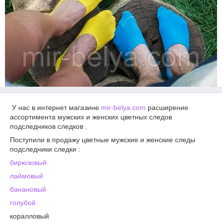
У нас в интернет магазине
mir-belya.com​
расширение
ассортимента мужских и женских цветных следов
подследников следков .
Поступили в продажу цветные мужские и женские следы
подследники следки :
бирюзовый
лаймовый
банановый
голубой
коралловый