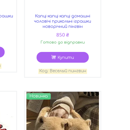
грашки
Капці капці капці домашні
чоловічі прикольні іграшки
новорічний пінгвін
850 ₴
Готово до відправки
Купити
й
Веселый пингвин
Новинка