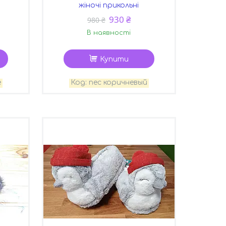
жіночі прикольні
930 ₴
980 ₴
В наявності
Купити
е
пес коричневый