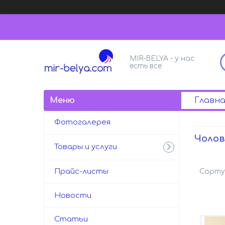
MIR-BELYA - у нас
есть все
Главна
Фотогалерея
Чолов
Товары и услуги
Прайс-листы
Новости
Статьи