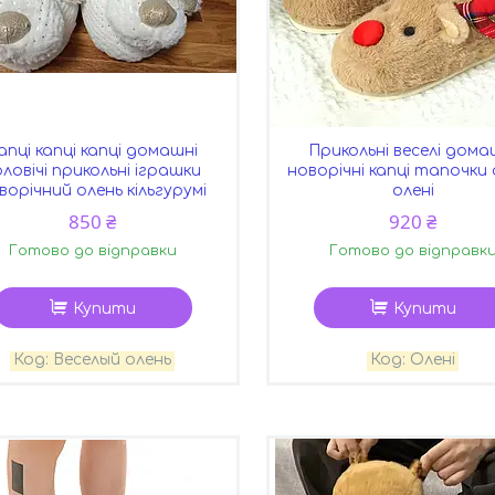
апці капці капці домашні
Прикольні веселі дома
оловічі прикольні іграшки
новорічні капці тапочки
ворічний олень кільгурумі
олені
850 ₴
920 ₴
Готово до відправки
Готово до відправк
Купити
Купити
Веселый олень
Олені