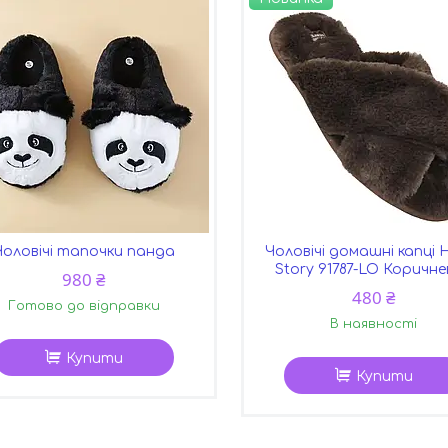
Чоловічі тапочки панда
Чоловічі домашні капці
Story 91787-LO Коричн
980 ₴
480 ₴
Готово до відправки
В наявності
Купити
Купити