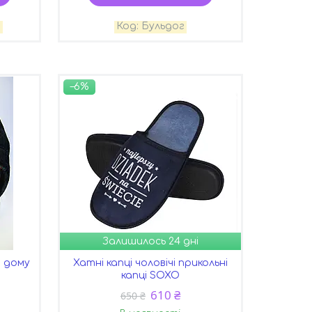
D
Бульдог
–6%
Залишилось 24 дні
я дому
Хатні капці чоловічі прикольні
капці SOXO
610 ₴
650 ₴