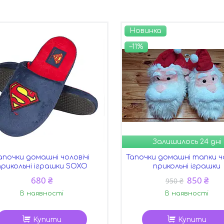
Новинка
–11%
Залишилось 24 дні
апочки домашні чоловічі
Тапочки домашні тапки чо
прикольні іграшки SOXO
прикольні іграшки
680 ₴
850 ₴
950 ₴
В наявності
В наявності
Купити
Купити