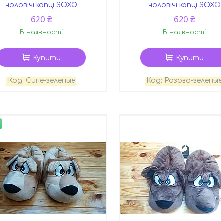
чоловічі капці SOXO
чоловічі капці SOXO
620 ₴
620 ₴
В наявності
В наявності
Купити
Купити
Сине-зеленые
Розово-зелены