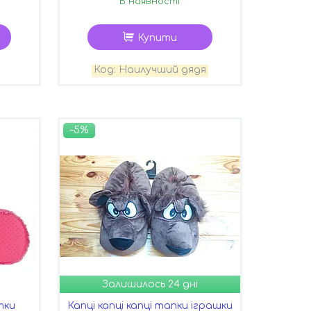
В наявності
Купити
Наилучший дядя
–5%
Залишилось 24 дні
тки
Капці капці капці тапки іграшки