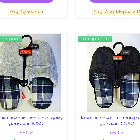
Супермен
Дед-Мороз 3 
 продаж
Топ продаж
чки чоловічі капці для дому
Тапочки чоловічі капці дл
домашні SOXO
домашні SOXO
650 ₴
650 ₴