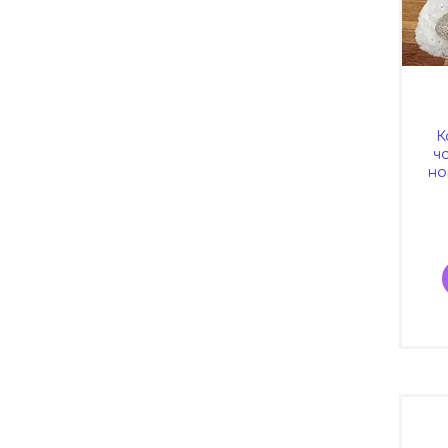
К
ч
но