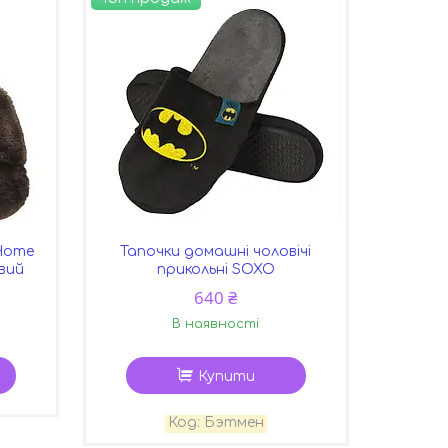
 Home
Тапочки домашні чоловічі
евий
прикольні SOXO
640 ₴
В наявності
Купити
Бэтмен