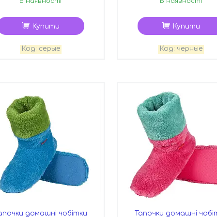
В наявності
В наявності
Купити
Купити
серые
черные
апочки домашні чобітки
Тапочки домашні чобі