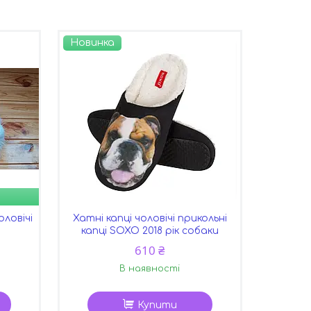
Новинка
ловічі
Хатні капці чоловічі прикольні
капці SOXO 2018 рік собаки
610 ₴
В наявності
Купити