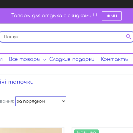
Товары для отдыха с скидками !!!
жми
я
Все товары
Сладкие подарки
Контакты
ічі тапочки
Новинка