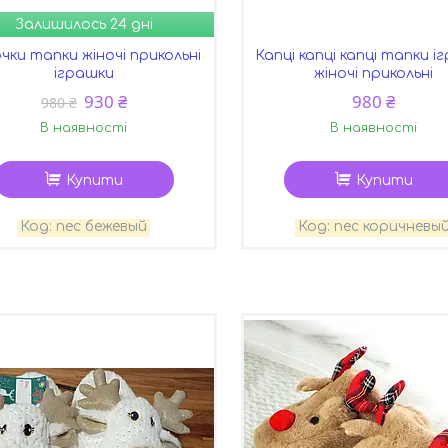
Залишилось 24 дні
чки тапки жіночі прикольні
Капці капці капці тапки і
іграшки
жіночі прикольні
930 ₴
980 ₴
980 ₴
В наявності
В наявності
Купити
Купити
пес бежевый
пес коричневы