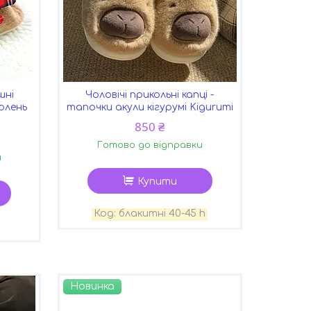
шні
Чоловічі прикольні капці -
 олень
тапочки акули кігурумі Kigurumi
850 ₴
Готово до відправки
и
Купити
блакитні 40-45 h
Новинка