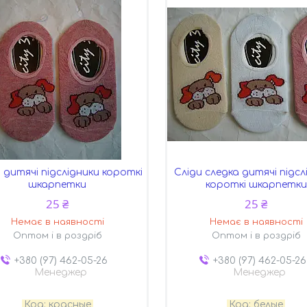
 дитячі підслідники короткі
Сліди следка дитячі підсл
шкарпетки
короткі шкарпетки
25 ₴
25 ₴
Немає в наявності
Немає в наявності
Оптом і в роздріб
Оптом і в роздріб
+380 (97) 462-05-26
+380 (97) 462-05-26
Менеджер
Менеджер
красные
белые