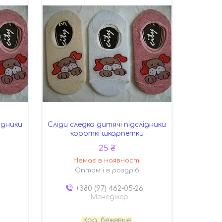
ідники
Сліди следка дитячі підслідники
короткі шкарпетки
25 ₴
Немає в наявності
Оптом і в роздріб
+380 (97) 462-05-26
Менеджер
бежевые