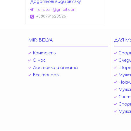
irenstah@gmail.com
+380974620526
MIR-BELYA
ДЛЯ М
Контакты
Спор
О нас
Следы
Доставка и оплата
Шор
Все товары
Мужск
Носк
Мужск
Свит
Спор
Мужс