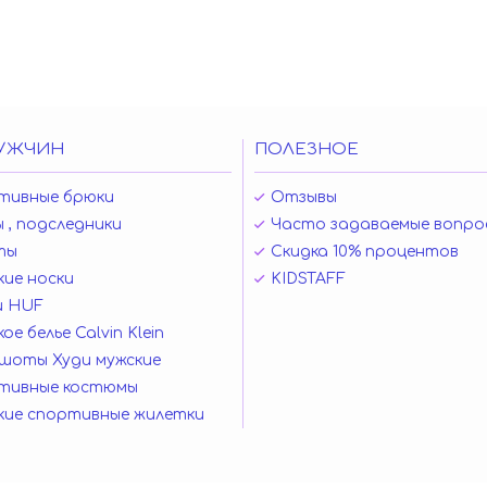
УЖЧИН
ПОЛЕЗНОЕ
тивные брюки
Отзывы
 , подследники
Часто задаваемые вопро
ты
Скидка 10% процентов
ие носки
KIDSTAFF
и HUF
ое белье Calvin Klein
шоты Худи мужские
тивные костюмы
кие спортивные жилетки