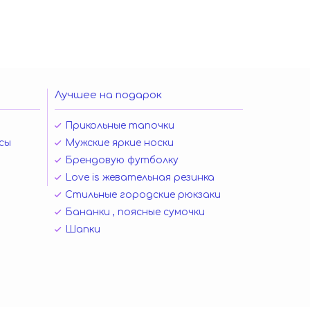
Лучшее на подарок
Прикольные тапочки
сы
Мужские яркие носки
Брендовую футболку
Love is жевательная резинка
Стильные городские рюкзаки
Бананки , поясные сумочки
Шапки