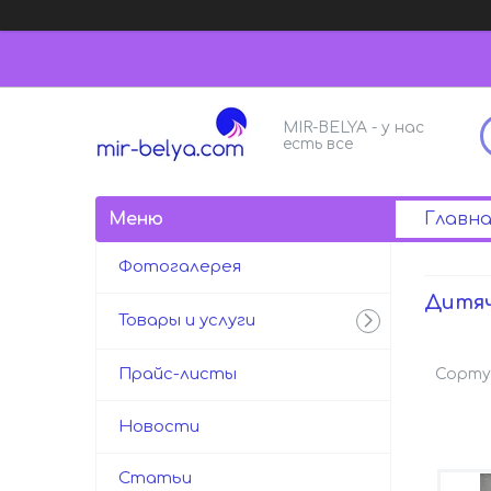
MIR-BELYA - у нас
есть все
Главна
Фотогалерея
Дитяч
Товары и услуги
Прайс-листы
Новости
Статьи