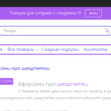
Товары для отдыха с скидками !!!
жми
я
Все товары
Сладкие подарки
Контакты
зми про шкарпетки
/5/2014
Афоризми про
шкарпетки
1) Змінюючи кожен день носок лівий на правий, в
 закладеному носі, шкарпетки проносяться набагато дов