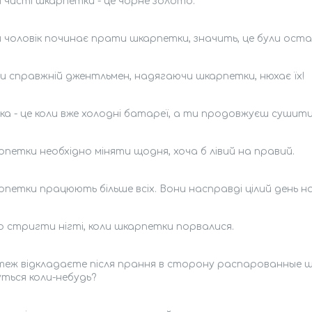
ді чисті шкарпетки - це чорне золото.
и чоловік починає прати шкарпетки, значить, це були оста
ьки справжній джентльмен, надягаючи шкарпетки, нюхає їх!
чка - це коли вже холодні батареї, а ти продовжуєш сушит
рпетки необхідно міняти щодня, хоча б лівий на правий.
рпетки працюють більше всіх. Вони насправді цілий день на
но стригти нігті, коли шкарпетки порвалися.
 теж відкладаєте після прання в сторону распарованные шк
ться коли-небудь?