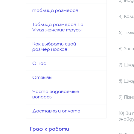
3) Іно
таблица размеров
4) Кол
Таблица размеров La
Vivas женские трусы
5) Тіл
Как выбрать свой
6) Зви
размер носков .
О нас
7) Шка
Отзывы
8) Шка
Часто задаваемые
вопросы
9) Піз
Доставка и оплата
10) Ви
знайду
Графік роботи