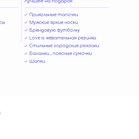
Лучшее на подарок
Прикольные тапочки
сы
Мужские яркие носки
Брендовую футболку
Love is жевательная резинка
Стильные городские рюкзаки
Бананки , поясные сумочки
Шапки
і