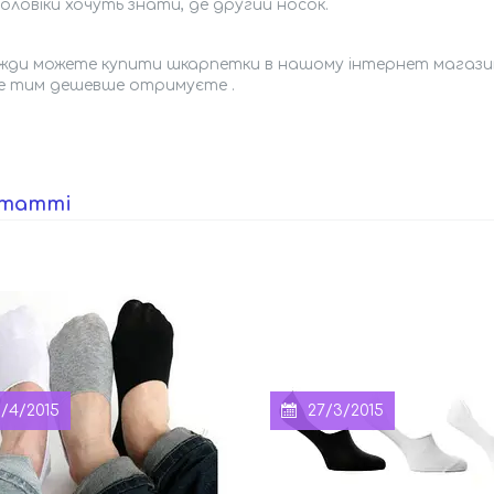
і чоловіки хочуть знати, де другий носок.
жди можете купити шкарпетки в нашому інтернет магазині h
е тим дешевше отримуєте .
статті
/4/2015
27/3/2015