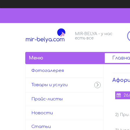
MIR-BELYA - у нас
есть все
Главна
Фотогалерея
Афори
Товары и услуги
26
Прайс-листы
Новости
2) При
Статьи