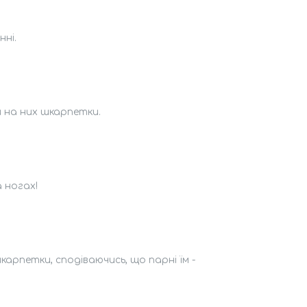
нні.
и на них шкарпетки.
 ногах!
арпетки, сподіваючись, що парні їм -