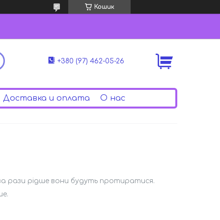
Кошик
+380 (97) 462-05-26
Доставка и оплата
О нас
 два рази рідше вони будуть протиратися.
ше.