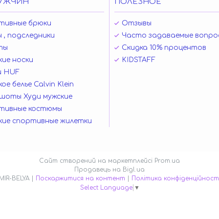
УЖЧИН
ПОЛЕЗНОЕ
тивные брюки
Отзывы
 , подследники
Часто задаваемые вопро
ты
Скидка 10% процентов
ие носки
KIDSTAFF
и HUF
ое белье Calvin Klein
шоты Худи мужские
тивные костюмы
кие спортивные жилетки
Сайт створений на маркетплейсі
Prom.ua
Продавець на Bigl.ua
MIR-BELYA |
Поскаржитися на контент
|
Політика конфіденційност
Select Language
▼