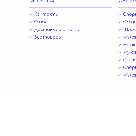
MIR-BELYA
ДЛЯ М
Контакты
Спор
О нас
Следы
Доставка и оплата
Шор
Все товары
Мужск
Носк
Мужск
Свит
Спор
Мужс