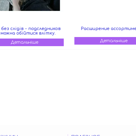
 без слідів - подследников
Расширение ассортим
 можна обійтися влітку.